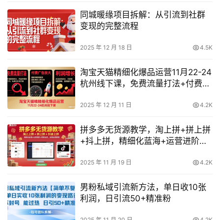
同城暖缘项目拆解：从引流到社群
变现的完整流程
2025 年 12 月 18 日
4.5K
淘宝天猫精细化爆品运营11月22-24
杭州线下课，免费流量打法+付费广
告放大+利润增长（音频+文档）
2025 年 12 月 11 日
4.2K
拼多多无货源教学，淘上拼+拼上拼
+抖上拼，精细化蓝海+运营进阶
+终极玩法，全套运营教程
2025 年 11 月 19 日
4.2K
男粉私域引流新方法，单日收10张
利润，日引流50+精准粉
2025 年 11 月 20 日
4.2K