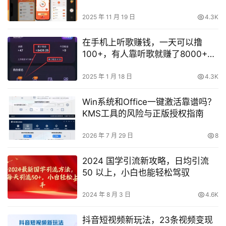
限，矩阵操作日入3张【揭秘】
2025 年 11 月 19 日
4.3K
在手机上听歌赚钱，一天可以撸
100+，有人靠听歌就赚了8000+
（附平台入口）
2025 年 1 月 18 日
4.3K
Win系统和Office一键激活靠谱吗？
KMS工具的风险与正版授权指南
2026 年 7 月 29 日
8
2024 国学引流新攻略，日均引流
50 以上，小白也能轻松驾驭
2024 年 8 月 3 日
4.6K
抖音短视频新玩法，23条视频变现