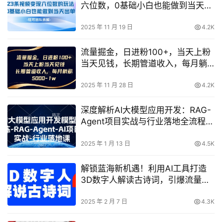
六位数，0基础小白也能做到当天出
单
2025 年 11 月 19 日
4.2K
流量掘金，日进粉100+，当天上粉
当天见钱，长期管道收入，每月躺
挣5k
2025 年 11 月 28 日
4.2K
深度解析AI大模型应用开发：RAG-
Agent项目实战与行业落地全流程指
导
2025 年 1 月 13 日
4.5K
解锁蓝海新机遇！利用AI工具打造
3D数字人解读古诗词，引爆流量神
器
2025 年 2 月 7 日
4.3K