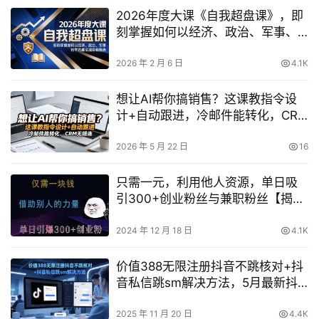
2026年度大课《自我超盘课》，即
刻掌握如何以经济、政治、军事、
哲学思维实现自我操盘
2026 年 2 月 6 日
4.1K
想让AI帮你搞销售？这课教指令设
计+自动跟进，冷邮件能转化，CRM
无缝连！【原创双语字幕】
2026 年 5 月 22 日
16
只需一元，利用他人资源，单日吸
引300+创业粉丝与兼职粉丝【揭
秘】
2024 年 12 月 18 日
4.1K
价值388无限注册抖音不跳核对+抖
音私信跳sm解决方法，5月最新抖
音跳核对技术
2025 年 11 月 20 日
4.4K