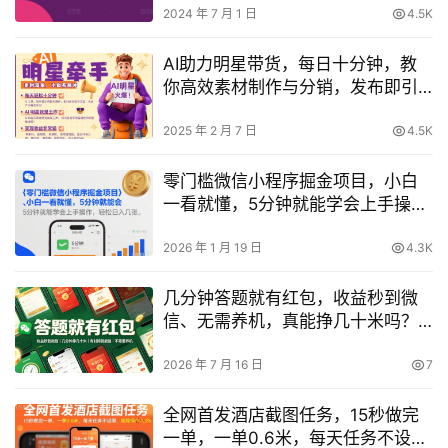
2024 年 7 月 1 日
4.5K
AI助力明星带货，每日十分钟，教
你高效素材制作与分销，发布即引
爆，月收入突破万（附实战教程）
2025 年 2 月 7 日
4.5K
零门槛微信小程序掘金项目，小白
一看就懂，5分钟就能学会上手操
作，轻松日入几张【揭秘】
2026 年 1 月 19 日
4.3K
几分钟答题就有红包，收益秒到微
信、无需养机，真能挣几十米吗？
【揭秘】
2026 年 7 月 16 日
7
全网首发酒店截图任务，15秒做完
一单，一单0.6米，每天任务不设