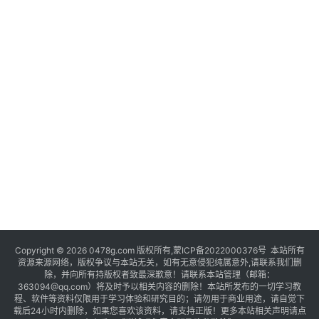
Copyright © 2026 0478g.com 版权所有,蒙ICP备2022000376号 本站所有
资源来源网络，版权争议与本站无关，如有无意侵犯纯属意外,请联系我们删
除，并向所有持版权者致最深歉意！请联系本站管理（邮箱：
363094@qq.com）将及时予以相关内容的删除！本站所发布的一切学习教
程、软件等资料仅限用于学习体验和研究目的；请勿用于商业用途，请自觉下
载后24小时内删除，如果您喜欢该资料，请支持正版！更多本站相关声明请点