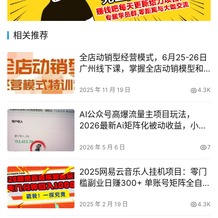
相关推荐
全店动销型经营模式，6月25-26日
广州线下课，掌握全店动销模型和
全流程方法论
2025 年 11 月 19 日
4.3K
AI公众号高爆流量主项目玩法，
2026最新Ai矩阵化被动收益，小白
可直接复制，单账号日入500+
2026 年 5 月 6 日
7
2025网易云音乐人挂机项目：零门
槛副业日赚300+ 单账号矩阵全自动
躺赚攻略
2025 年 2 月 19 日
4.3K