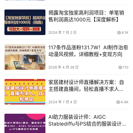
揭露淘宝独家高利润项目：单笔销
售利润高达1000元【深度解析】
2024 年 7 月 2 日
4.1K
117条作品涨粉131.7W！AI制作治愈
动漫风视频，详细教程+变现方向
2026 年 4 月 29 日
110
家居建材设计师直播解决方案：自
主搭建直播间，轻松直播不求人
【实操教程】
2024 年 7 月 4 日
4.4K
AI助力服装设计师：AIGC
Stablediffu与PS结合的服装设计高
效实战教程