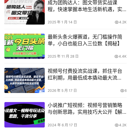
成为团购达人：图文带货实战课
程，快速掌握本地生活新机遇，实
现高效出单与佣金收益
2025 年 1 月 14 日
4.2K
最新头条火爆赛道，无门槛操作简
单，小白也能日入三位数【揭秘】
2025 年 11 月 28 日
4.4K
视频号付费投流实战课，抓住平台
红利期，用最低成本撬动最大流
量，从新手到高手的投流全攻略
2026 年 5 月 17 日
6
小说推广短视频：视频号营销策略
与创新思路，实用技巧大公开【解
析成功案例】
2024 年 6 月 17 日
4.2K