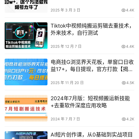
籍
2025 年 3 月 3 日
4.4K
Tiktok中视频纯搬运剪辑去重技术，
外来技术，自行测试
2025 年 12 月 7 日
4.4K
电商挂G浏览界天花板，单窗口日收
益17+，每日提现，官方打款【揭
秘】
2025 年 11 月 20 日
4.5K
2024年7月版：短视频搬运新技能
+去重软件深度应用攻略
2024 年 7 月 7 日
4.2K
AI短片创作课，从0基础到实战项目