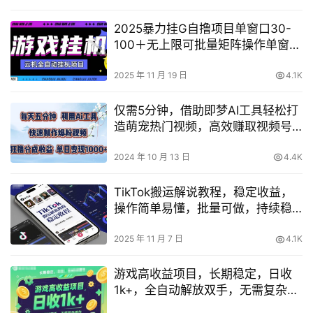
2025暴力挂G自撸项目单窗口30-
100＋无上限可批量矩阵操作单窗口
无限提秒到账【揭秘】
2025 年 11 月 19 日
4.1K
仅需5分钟，借助即梦AI工具轻松打
造萌宠热门视频，高效赚取视频号
收益攻略【深度解析】
2024 年 10 月 13 日
4.4K
TikTok搬运解说教程，稳定收益，
操作简单易懂，批量可做，持续稳
定
2025 年 11 月 7 日
4.1K
游戏高收益项目，长期稳定，日收
1k+，全自动解放双手，无需复杂操
作【揭秘】