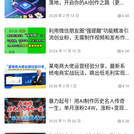
落地，开启你的AI创作之路（更
新）
2026 年 2 月 14 日
4.5K
利用微信朋友圈“强提醒”功能精准引
流创业粉，无需制作视频和发布作
品，单人单日吸引100+创业者
2024 年 11 月 10 日
4.3K
某电商大佬运营经验分享，最新系
统电商实战玩法，跳出低毛利实现
高效盈利
2026 年 2 月 1 日
4.1K
暴力起号！用AI制作历史名人传奇
一生，单月涨粉24W，涨粉+变现赛
道黑马来了
2025 年 11 月 20 日
4.2K