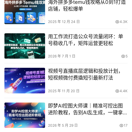
海外拼多多temu钱攻略从0到1打造
店铺，轻松爆单
2025 年 12 月 24 日
4.3K
用工作流打造公众号流量闭环：单
号稳收几千，矩阵运营更轻松
2026 年 7 月 1 日
5
视频号直播底层逻辑和投放计划，
短视频微付费撬短引最新打法
2025 年 11 月 20 日
4.4K
即梦AI控图大师课｜精准可控出图
进阶教程，告别AI乱生成，一键拿
捏商用精图能力
2026 年 5 月 29 日
17