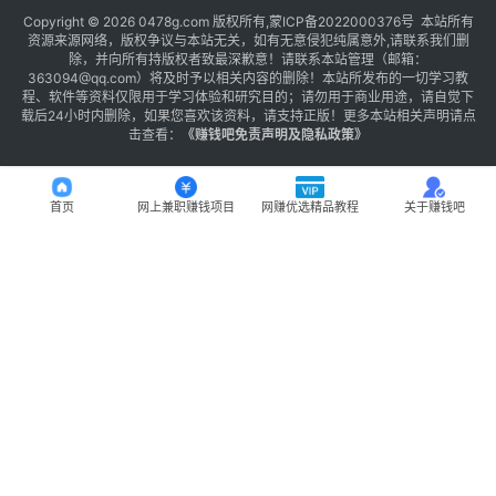
Copyright © 2026 0478g.com 版权所有,蒙ICP备2022000376号 本站所有
资源来源网络，版权争议与本站无关，如有无意侵犯纯属意外,请联系我们删
除，并向所有持版权者致最深歉意！请联系本站管理（邮箱：
363094@qq.com）将及时予以相关内容的删除！本站所发布的一切学习教
程、软件等资料仅限用于学习体验和研究目的；请勿用于商业用途，请自觉下
载后24小时内删除，如果您喜欢该资料，请支持正版！更多本站相关声明请点
击查看：
《
赚钱吧免责声明及隐私政策
》
首页
网上兼职赚钱项目
网赚优选精品教程
关于赚钱吧