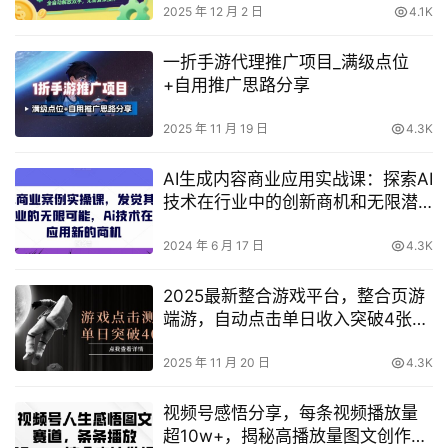
2025 年 12 月 2 日
4.1K
一折手游代理推广项目_满级点位
+自用推广思路分享
2025 年 11 月 19 日
4.3K
AI生成内容商业应用实战课：探索AI
技术在行业中的创新商机和无限潜
能
2024 年 6 月 17 日
4.3K
2025最新整合游戏平台，整合页游
端游，自动点击单日收入突破4张+
【揭秘】
2025 年 11 月 20 日
4.3K
视频号感悟分享，每条视频播放量
超10w+，揭秘高播放量图文创作秘