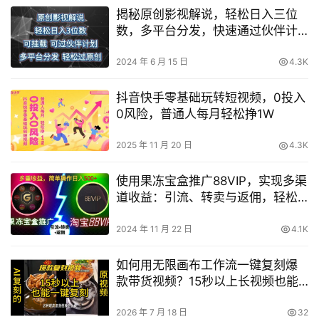
揭秘原创影视解说，轻松日入三位
数，多平台分发，快速通过伙伴计
划
2024 年 6 月 15 日
4.3K
抖音快手零基础玩转短视频，0投入
0风险，普通人每月轻松挣1W
2025 年 11 月 20 日
4.3K
使用果冻宝盒推广88VIP，实现多渠
道收益：引流、转卖与返佣，轻松
日赚50元【揭秘】
2024 年 11 月 22 日
4.1K
如何用无限画布工作流一键复刻爆
款带货视频？15秒以上长视频也能
一键复刻
2026 年 7 月 18 日
32