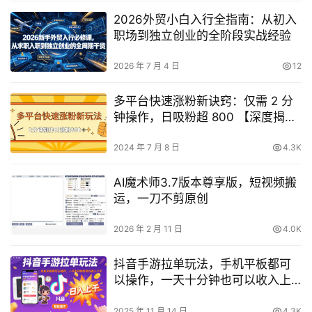
2026外贸小白入行全指南：从初入
职场到独立创业的全阶段实战经验
2026 年 7 月 4 日
12
多平台快速涨粉新诀窍：仅需 2 分
钟操作，日吸粉超 800 【深度揭
秘】
2024 年 7 月 8 日
4.3K
AI魔术师3.7版本尊享版，短视频搬
运，一刀不剪原创
2026 年 2 月 11 日
4.0K
抖音手游拉单玩法，手机平板都可
以操作，一天十分钟也可以收入上
K【揭秘】
2025 年 11 月 14 日
4.3K