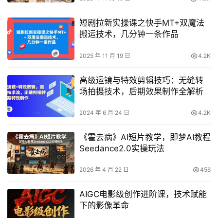
短剧拉新实操课之快手MT+双魔法
搬运技术，几分钟一条作品
2025 年 11 月 19 日
4.2K
高级运镜与特效剪辑技巧：无缝转
场拍摄技术，后期效果制作全解析
2024 年 6 月 24 日
4.2K
《霍去病》AI短片教学，即梦AI教程
Seedance2.0实操玩法
2026 年 4 月 22 日
456
AIGC电影级创作进阶课，技术赋能
下的影像革命