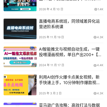
海賺美金
2026 年 4 月 10 日
1.4K
直播电商系统班，同领域差异化运
营进阶系统课
2025 年 11 月 19 日
4.3K
AI智能推文与视频自动生成，一键
投喂漫画视频，单日产出200+【深
度解析】
2024 年 11 月 17 日
4.4K
利用AI创作火爆卡点美女视频，新
手快速上手，10分钟制作爆款视频
教程
2025 年 3 月 2 日
4.3K
亚马逊广告攻略：高效打法与数据