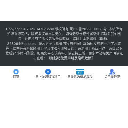
Copyright © 2026 0478g.com 版权所有,蒙ICP备2022000376号 本站所有
资源来源网络，版权争议与本站无关，如有无意侵犯纯属意外,请联系我们删
除，并向所有持版权者致最深歉意！请联系本站管理（邮箱：
363094@qq.com）将及时予以相关内容的删除！本站所发布的一切学习教
程、软件等资料仅限用于学习体验和研究目的；请勿用于商业用途，请自觉下
载后24小时内删除，如果您喜欢该资料，请支持正版！更多本站相关声明请点
击查看：
《
赚钱吧免责声明及隐私政策
》
首页
网上兼职赚钱项目
网赚优选精品教程
关于赚钱吧