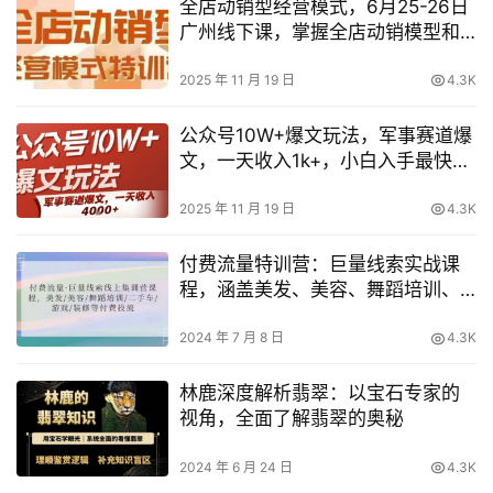
全店动销型经营模式，6月25-26日
广州线下课，掌握全店动销模型和
全流程方法论
2025 年 11 月 19 日
4.3K
公众号10W+爆文玩法，军事赛道爆
文，一天收入1k+，小白入手最快的
项目
2025 年 11 月 19 日
4.3K
付费流量特训营：巨量线索实战课
程，涵盖美发、美容、舞蹈培训、
二手车、游戏、装修等行业投流技
巧
2024 年 7 月 8 日
4.3K
林鹿深度解析翡翠：以宝石专家的
视角，全面了解翡翠的奥秘
2024 年 6 月 24 日
4.3K