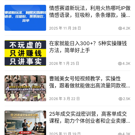
情感赛道新玩法，利用火热哪吒IP做
情感语录，狂吸粉，条条爆款，操
作简单
2025 年 11 月 28 日
4.2K
在家就能日入300+？5种实操赚钱
方法，简单好上手
2026 年 1 月 25 日
4.3K
曹贼美女号短视频教学，实操性
强，跟着做就能做出高流量同款视
频，快速起号涨粉
2026 年 3 月 22 日
2.5K
25年成交实战密训营，高客单成交
课程，助力个体创业者和企业卖爆
产品
2025 年 11 月 19 日
4.3K