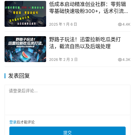
低成本启动精准创业社群：零剪辑
零基础快速吸粉300+，话术引流当
日见效实战指南
2025 年 1 月 6 日
4.4K
野路子玩法！迅雷拉新吃瓜类打
法，截流自热以及后端处理
2026 年 2 月 3 日
4.3K
发表回复
请登录后评论...
登录
后才能评论
提交