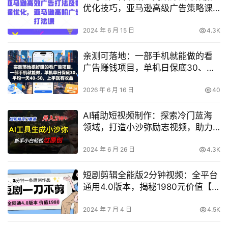
优化技巧，亚马逊高级广告策略课
程
2024 年 6 月 15 日
4.3K
亲测可落地：一部手机就能做的看
广告赚钱项目，单机日保底30、平
均40-50（揭秘）
2026 年 6 月 16 日
40
AI辅助短视频制作：探索冷门蓝海
领域，打造小沙弥励志视频，助力
新手快速通过原创审核，实现月入
两万元【深度解析】
2024 年 6 月 26 日
4.3K
短剧剪辑全能版2分钟视频：全平台
通用4.0版本，揭秘1980元价值【揭
秘】
2024 年 7 月 4 日
4.5K