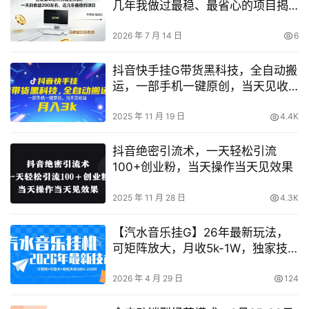
几年我做过最稳、最省心的项目揭
秘
2026 年 7 月 14 日
6
抖音快手挂G带货黑科技，全自动搬
运，一部手机一键原创，当天见收
益，月入3k+【揭秘】
2025 年 11 月 19 日
4.4K
抖音绝密引流术，一天轻松引流
100+创业粉，当天操作当天见效果
2025 年 11 月 28 日
4.3K
【汽水音乐挂G】26年最新玩法，
可矩阵放大，月收5k-1W，独家技
术，非常稳定【揭秘】
2026 年 4 月 29 日
124