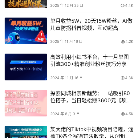
2025 年 12 月 25 日
4.4K
单月收益5W，20天15W粉丝，AI做
儿童防拐科普视频，互动超高
2025 年 11 月 19 日
4.2K
高效利用小红书平台，十一月单图
引流300+精准创业粉丝技巧分享
2024 年 11 月 16 日
4.3K
探索同城相亲新趋势：一帖吸引80
位搭子，当日轻松赚3600元【项目
攻略+实操分享】
2024 年 8 月 3 日
4.5K
某大佬的Tiktok中视频项目陪跑，涵
盖TK各个赛道玩法教学，从0到1出