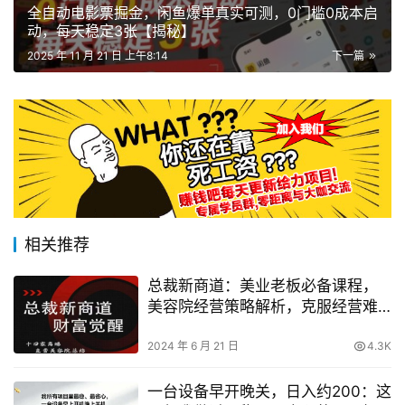
全自动电影票掘金，闲鱼爆单真实可测，0门槛0成本启
动，每天稳定3张【揭秘】
2025 年 11 月 21 日 上午8:14
下一篇
相关推荐
总裁新商道：美业老板必备课程，
美容院经营策略解析，克服经营难
题！
2024 年 6 月 21 日
4.3K
一台设备早开晚关，日入约200：这