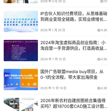
单
2026 年 5 月 20 日
10
IP合伙人知识付费项目，从思维基础
到商业变现全链路，实现业绩增长
与盈利提升
2025 年 1 月 25 日
4.2K
2024年淘宝虚拟商品创业指南：小
淘自营一手货源供应，打造高收益
在线店铺新机遇
2024 年 7 月 10 日
4.5K
国外广告联盟media buy项目，从
0-1的全流程，带大家出海捞金
2025 年 11 月 19 日
4.2K
2026年新农村自建房图纸合集值得
买吗？超18700套CAD施工设计图