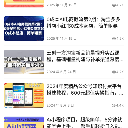
2025 年 11 月 19 日
4.2K
0成本AI电商截流第2期：淘宝多多
抖店小红书0成本起店，简单粗暴
2025 年 11 月 19 日
4.2K
云创一方淘宝新品销量提升实战课
程，基础销量构建与补单渠道深度
分析（含4节基础销量打造课程+4
节补单渠道分析课程）
2024 年 6 月 24 日
4.2K
2024年度精品公众号知识付费平台
搭建教程，600元超值实操指南，
拒绝空谈，全程实战教学
2024 年 8 月 3 日
4.4K
Ai小程序项目，超级简单，5分钟就
能学会上手，一部手机轻松日入9张