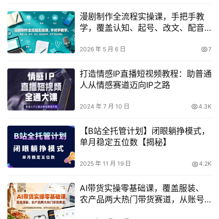
漫剧制作全流程实操课，手把手教
学，覆盖认知、起号、改文、配音
全环节，新手可直接落地
2026 年 5 月 6 日
7
打造情感IP直播短视频教程：助普通
人从情感赛道迈向IP之路
2024 年 7 月 10 日
4.3K
【B站全托管计划】闭眼躺挣模式，
单月稳定五位数【揭秘】
2025 年 11 月 19 日
4.2K
AI带货实操零基础课，覆盖服装、
农产品两大热门带货赛道，从账号
搭建到素材剪辑，新手也能快速出