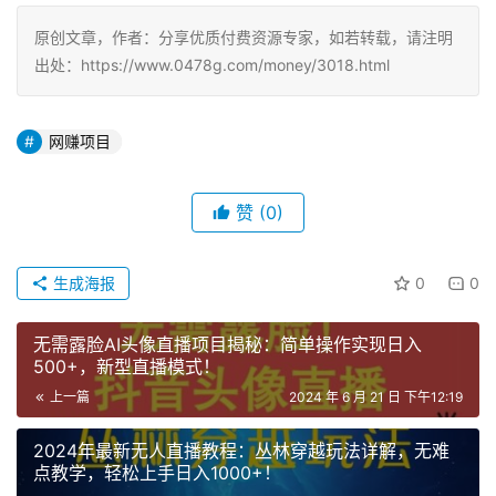
原创文章，作者：分享优质付费资源专家，如若转载，请注明
出处：https://www.0478g.com/money/3018.html
网赚项目
赞
(0)
生成海报
0
0
无需露脸AI头像直播项目揭秘：简单操作实现日入
500+，新型直播模式！
上一篇
2024 年 6 月 21 日 下午12:19
2024年最新无人直播教程：丛林穿越玩法详解，无难
点教学，轻松上手日入1000+！