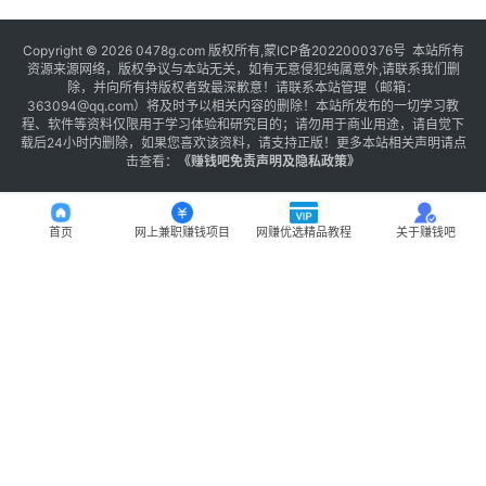
Copyright © 2026 0478g.com 版权所有,蒙ICP备2022000376号 本站所有
资源来源网络，版权争议与本站无关，如有无意侵犯纯属意外,请联系我们删
除，并向所有持版权者致最深歉意！请联系本站管理（邮箱：
363094@qq.com）将及时予以相关内容的删除！本站所发布的一切学习教
程、软件等资料仅限用于学习体验和研究目的；请勿用于商业用途，请自觉下
载后24小时内删除，如果您喜欢该资料，请支持正版！更多本站相关声明请点
击查看：
《
赚钱吧免责声明及隐私政策
》
首页
网上兼职赚钱项目
网赚优选精品教程
关于赚钱吧