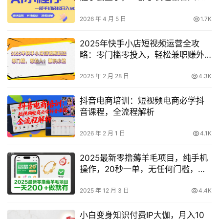
+一份可以长期耕耘的事业【揭秘】
2026 年 4 月 5 日
1.7K
2025年快手小店短视频运营全攻
略：零门槛零投入，轻松兼职赚外
快【权威揭秘】
2025 年 2 月 28 日
4.3K
抖音电商培训：短视频电商必学抖
音课程，全流程解析
2026 年 2 月 1 日
4.1K
2025最新零撸薅羊毛项目，纯手机
操作，20秒一单，无任何门槛，一
天200+做就有【揭秘】
2025 年 12 月 3 日
4.4K
小白变身知识付费IP大伽，月入10