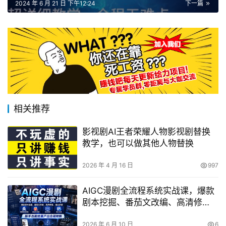
2024 年 6 月 21 日 下午12:24
下一篇
相关推荐
影视剧AI王者荣耀人物影视剧替换
教学，也可以做其他人物替换
2026 年 4 月 16 日
997
AIGC漫剧全流程系统实战课，爆款
剧本挖掘、番茄文改编、高清修
复、镜头衔接，新手也能批量产出
合规短剧
2026 年 6 月 10 日
6