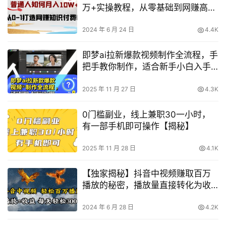
万+实操教程，从零基础到网赚高手
之路【揭秘】
2024 年 6 月 24 日
4.4K
即梦ai拉新爆款视频制作全流程，手
把手教你制作，适合新手小白入手
操作
2025 年 11 月 27 日
4.3K
0门槛副业，线上兼职30一小时，
有一部手机即可操作【揭秘】
2025 年 11 月 28 日
4.1K
【独家揭秘】抖音中视频赚取百万
播放的秘密，播放量直接转化为收
益，每日轻松赚取两三张【破解】
2024 年 6 月 28 日
4.2K