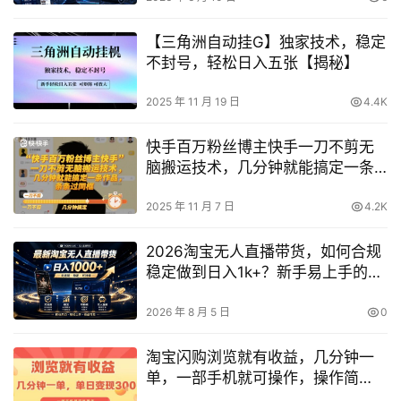
【三角洲自动挂G】独家技术，稳定
不封号，轻松日入五张【揭秘】
2025 年 11 月 19 日
4.4K
快手百万粉丝博主快手一刀不剪无
脑搬运技术，几分钟就能搞定一条
作品，条条过同框
2025 年 11 月 7 日
4.2K
2026淘宝无人直播带货，如何合规
稳定做到日入1k+？新手易上手的可
持续玩法【实操揭秘】
2026 年 8 月 5 日
0
淘宝闪购浏览就有收益，几分钟一
单，一部手机就可操作，操作简
单，小白轻松日入3张【揭秘】