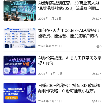
AI漫剧实战训练营，3D商业真人AI
短剧漫剧引爆2026，流量红利期已
至，入场正当时
2026 年 1 月 28 日
4.0K
如何在7天内用Codex+AI从零搭出
能收费、能运营、能沉淀客户的私
域超级站？
2026 年 6 月 26 日
5
AI办公实战课，AI助力工作学习效率
提升N倍
2025 年 11 月 19 日
4.3K
日赚500+的秘密：抖音 3D 歌单视
频制作攻略，0 粉可挂载小程序，
10 分钟出一个，新老手皆宜
2024 年 7 月 15 日
4.7K