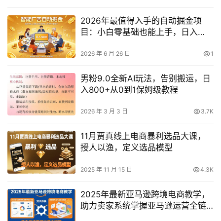
2026年最值得入手的自动掘金项
目：小白零基础也能上手，日入
500+实操揭秘
2026 年 6 月 26 日
1
男粉9.0全新AI玩法，告别搬运，日
入800+从0到1保姆级教程
2026 年 3 月 3 日
3.7K
11月贾真线上电商暴利选品大课，
授人以渔，定义选品模型
2025 年 11 月 15 日
4.3K
2025年最新亚马逊跨境电商教学，
助力卖家系统掌握亚马逊运营全链
路知识