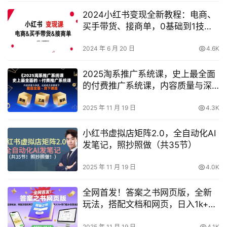
2024小红书变现全新教程：电商、
买手带货、接商单，0基础到1技
能，小白快速轻创业指南！
2024 年 6 月 20 日
4.6K
2025淘系推广系统课，史上最全面
的付费推广系统课，内容质量与深
度，远超绝大多数线下课
2025 年 11 月 19 日
4.3K
小红书虚拟店矩阵2.0，全自动化AI
发笔记，照抄照做（共35节）
2025 年 11 月 19 日
4.0K
全网首发！答案之书网页版，全新
玩法，搭配文档和网页，日入1k+零
门槛小白首选副业【揭秘】
2025 年 11 月 19 日
4.1K