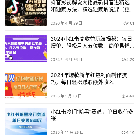
抖音影视解说大佬最新抖音进精选
和独家方法，精选独家解说课（更
新26年3月）
2026 年 4 月 29 日
101
2024小红书高收益玩法揭秘：每日
爆单，轻松月入五位数，简单易懂
【独家曝光】
2024 年 6 月 26 日
4.2K
2024年爆款新年红包封面制作技
巧，每日轻松赚取额外收入
2025 年 1 月 13 日
4.4K
小红书冷门”暗黑”赛道，单日收益多
张
2025 年 11 月 28 日
4.4K