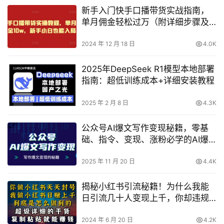
新手入门快手口播带货实战指南，
单月佣金轻松过万（附详细步骤及
技巧）
2024 年 12 月 18 日
4.0K
2025年DeepSeek R1模型本地部署
指南：超低训练成本+详细安装教程
2025 年 2 月 8 日
4.3K
公众号AI爆文写作变现秘籍，零基
础、指令、变现、涨粉必学的AI爆
文写作课
2025 年 11 月 20 日
4.4K
揭秘小红书引流秘籍！为什么我能
日引流几十人变现上千，你却违规
频频被封号？一招教你逆袭！
2024 年 6 月 20 日
4.2K