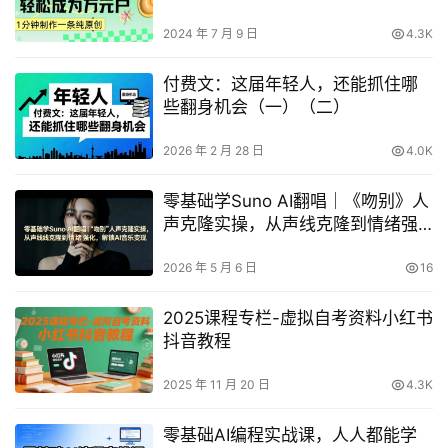
的秘密路径
2024 年 7 月 9 日
4.3K
付费文：这届年轻人，还能抓住哪
些翻身机会（一）（二）
2026 年 2 月 28 日
4.0K
零基础学Suno AI翻唱｜《吻别》人
声克隆实操，从声线克隆到情绪强
化，解锁AI音乐变现
2026 年 5 月 6 日
16
2025课程专栏-虚拟自考资料小红书
抖音教程
2025 年 11 月 20 日
4.3K
零基础AI编程实战课，人人都能学