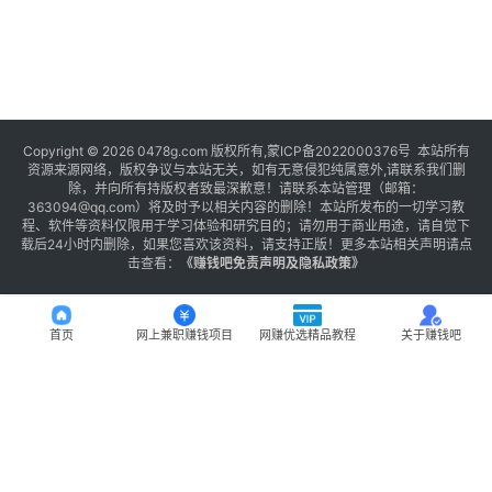
Copyright © 2026 0478g.com 版权所有,蒙ICP备2022000376号 本站所有
资源来源网络，版权争议与本站无关，如有无意侵犯纯属意外,请联系我们删
除，并向所有持版权者致最深歉意！请联系本站管理（邮箱：
363094@qq.com）将及时予以相关内容的删除！本站所发布的一切学习教
程、软件等资料仅限用于学习体验和研究目的；请勿用于商业用途，请自觉下
载后24小时内删除，如果您喜欢该资料，请支持正版！更多本站相关声明请点
击查看：
《
赚钱吧免责声明及隐私政策
》
首页
网上兼职赚钱项目
网赚优选精品教程
关于赚钱吧