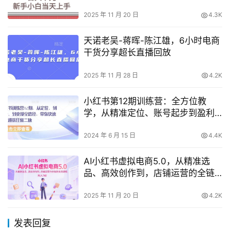
【揭秘】
2025 年 11 月 20 日
4.3K
天诺老吴-蒋晖-陈江雄，6小时电商
干货分享超长直播回放
2025 年 11 月 28 日
4.2K
小红书第12期训练营：全方位教
学，从精准定位、账号起步到盈利
模式，助你打造爆款内容
2024 年 6 月 15 日
4.4K
AI小红书虚拟电商5.0，从精准选
品、高效创作到，店铺运营的全链
路实战课程，月入1W（更新中）
2025 年 11 月 20 日
4.2K
发表回复