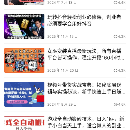
2024 年 7 月 13 日
4.4K
玩转抖音轻松创业必修课，创业者
必须要学会用好抖音
2025 年 11 月 15 日
4.3K
女巫变装直播最新玩法，所有直播
平台皆可操作，稳定开播160小时无
违规，单场撸音浪2k+
2025 年 11 月 20 日
4.3K
视频号带货实战宝典：揭秘底层逻
辑与实操秘诀，新手快速上手日赚
4000攻略
2024 年 8 月 29 日
4.6K
游戏全自动搬砖技术，日入1k+，新
手小白当天上手，适合懒人的副业