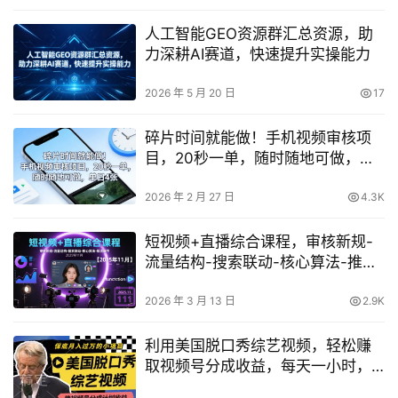
人工智能GEO资源群汇总资源，助
力深耕AI赛道，快速提升实操能力
2026 年 5 月 20 日
17
碎片时间就能做！手机视频审核项
目，20秒一单，随时随地可做，单
日4张+【揭秘】
2026 年 2 月 27 日
4.3K
短视频+直播综合课程，审核新规-
流量结构-搜索联动-核心算法-推流
细节【更新3月】
2026 年 3 月 13 日
2.9K
利用美国脱口秀综艺视频，轻松赚
取视频号分成收益，每天一小时，
月入过万【揭秘】