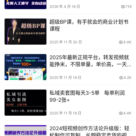
矩阵操作【揭秘】
2026 年 4 月 18 日
719
超级BP课，有手就会的商业计划书
课程
2025 年 11 月 20 日
4.4K
2025年最新正规平台，转发视频就
能挣米，不限单量，单价高，一天
轻松100+，账号越多收益越高【揭
秘】
2025 年 11 月 19 日
4.2K
私域卖套图每天3-5单 每单利润
99-2张+
2025 年 11 月 19 日
4.4K
2024短视频创作方法论升级版：轻
松制作可复制、长期稳定卖货的视