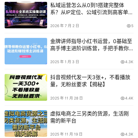
私域运营怎么从0到1搭建完整体
系？从IP定位、公域引流到高客单成
交与用户裂变全流程实操攻略
2026 年 7 月 2 日
5
金牌讲师指导小红书运营，0基础至
高手博主进阶训练营，手把手教你
实现盈利
2025 年 1 月 3 日
4.3K
抖音视频代发一天3张+，不看播放
量，无粉丝要求【揭秘】
2025 年 11 月 28 日
4.4K
虚拟电商之三另类的货源，生活刚
需的新平台
2025 年 11 月 19 日
4.3K