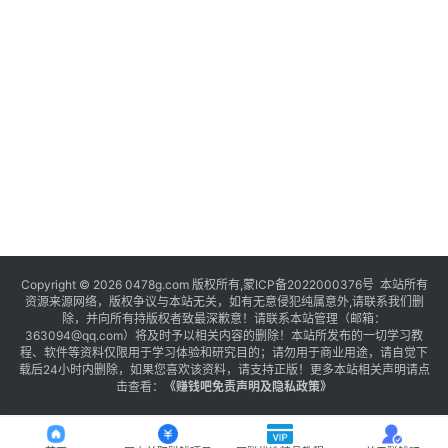
Copyright © 2026 0478g.com 版权所有,蒙ICP备2022000376号 本站所有
资源来源网络，版权争议与本站无关，如有无意侵犯纯属意外,请联系我们删
除，并向所有持版权者致最深歉意！请联系本站管理（邮箱：
363094@qq.com）将及时予以相关内容的删除！本站所发布的一切学习教
程、软件等资料仅限用于学习体验和研究目的；请勿用于商业用途，请自觉下
载后24小时内删除，如果您喜欢该资料，请支持正版！更多本站相关声明请点
击查看：
《
赚钱吧免责声明及隐私政策
》