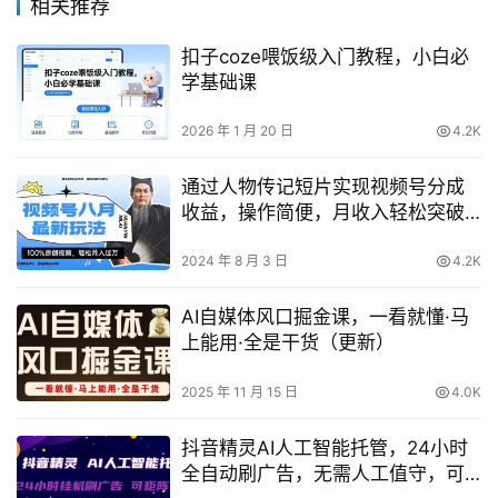
相关推荐
扣子coze喂饭级入门教程，小白必
学基础课
2026 年 1 月 20 日
4.2K
通过人物传记短片实现视频号分成
收益，操作简便，月收入轻松突破
万元【独家揭秘】
2024 年 8 月 3 日
4.2K
AI自媒体风口掘金课，一看就懂·马
上能用·全是干货（更新）
2025 年 11 月 15 日
4.0K
抖音精灵AI人工智能托管，24小时
全自动刷广告，无需人工值守，可