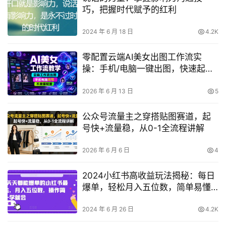
巧，把握时代赋予的红利
2024 年 6 月 18 日
4.2K
零配置云端AI美女出图工作流实
操：手机/电脑一键出图，快速起号
涨粉
2026 年 6 月 13 日
5
公众号流量主之穿搭贴图赛道，起
号快+流量稳，从0-1全流程讲解
2026 年 6 月 6 日
4
2024小红书高收益玩法揭秘：每日
爆单，轻松月入五位数，简单易懂
【独家曝光】
2024 年 6 月 26 日
4.2K