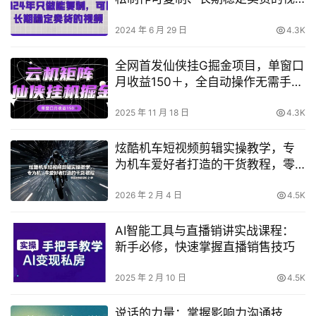
频，快速获取流量！
2024 年 6 月 29 日
4.3K
全网首发仙侠挂G掘金项目，单窗口
月收益150＋，全自动操作无需手动
【揭秘】
2025 年 11 月 18 日
4.3K
炫酷机车短视频剪辑实操教学，专
为机车爱好者打造的干货教程，零
基础也能轻松上手
2026 年 2 月 4 日
4.5K
AI智能工具与直播销讲实战课程：
新手必修，快速掌握直播销售技巧
2025 年 2 月 10 日
4.5K
说话的力量：掌握影响力沟通技