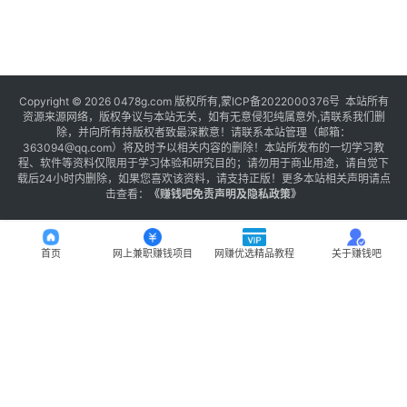
Copyright © 2026 0478g.com 版权所有,蒙ICP备2022000376号 本站所有
资源来源网络，版权争议与本站无关，如有无意侵犯纯属意外,请联系我们删
除，并向所有持版权者致最深歉意！请联系本站管理（邮箱：
363094@qq.com）将及时予以相关内容的删除！本站所发布的一切学习教
程、软件等资料仅限用于学习体验和研究目的；请勿用于商业用途，请自觉下
载后24小时内删除，如果您喜欢该资料，请支持正版！更多本站相关声明请点
击查看：
《
赚钱吧免责声明及隐私政策
》
首页
网上兼职赚钱项目
网赚优选精品教程
关于赚钱吧