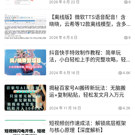
章？
2026 年 6 月 22 日
9
【离线版】微软TTS语音配音！含
晓晓，云希等12款离线模型，含多
线程小说合成器，10000字仅需10s
即可
2026 年 6 月 6 日
9
抖音快手特效制作教程：简单玩
法，小白轻松上手的完整攻略，轻
松涨粉100+【揭秘】
2024 年 6 月 16 日
4.6K
揭秘百家号AI搬砖新玩法：无脑搬
运+复制粘贴，轻松发文月入万元
2024 年 11 月 16 日
4.2K
短视频创作速成法：解锁底层框架
与核心原理【深度解析】