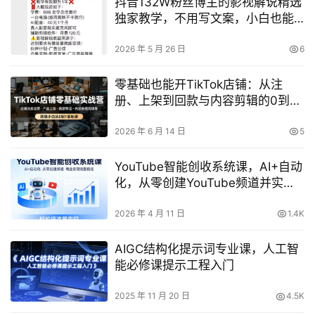
抖音132W粉丝博主的影视解说精选
独家教学，不用写文案，小白也能
签约抖音独家精选月入几个W
2026 年 5 月 26 日
6
零基础也能开TikTok店铺：从注
册、上架到回款与内容剪辑的0到1
实战营
2026 年 6 月 14 日
5
YouTube智能创收系统课，AI+自动
化，从零创建YouTube频道并实现
商业变现的完整路径，轻松搞流量
变现
2026 年 4 月 11 日
1.4K
AIGC结构化提示词专业课，人工智
能必修课提示工程入门
2025 年 11 月 20 日
4.5K