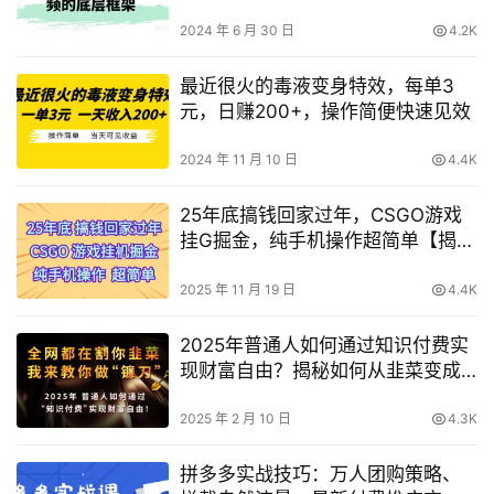
2024 年 6 月 30 日
4.2K
最近很火的毒液变身特效，每单3
元，日赚200+，操作简便快速见效
2024 年 11 月 10 日
4.4K
25年底搞钱回家过年，CSGO游戏
挂G掘金，纯手机操作超简单【揭
秘】
2025 年 11 月 19 日
4.4K
2025年普通人如何通过知识付费实
现财富自由？揭秘如何从韭菜变成
镰刀！
2025 年 2 月 10 日
4.3K
拼多多实战技巧：万人团购策略、