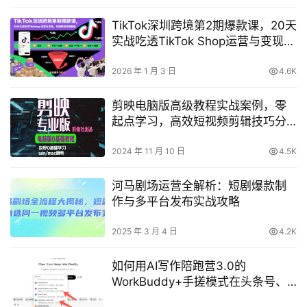
TikTok深圳跨境第2期爆款课，20天
实战吃透TikTok Shop运营与变现，
实现跨境变现翻倍
2026 年 1 月 3 日
4.6K
剪映电脑版高级教程实战案例，零
起点学习，高效短视频剪辑技巧分
享
2024 年 11 月 10 日
4.5K
河马剧场运营全解析：短剧爆款制
作与多平台发布实战攻略
2025 年 3 月 4 日
4.2K
如何用AI写作陪跑营3.0的
WorkBuddy+手搓模式在头条号、
公众号、百家号发布“无AI痕迹”文