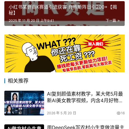
小红书某音商K赛道引流获客 自热矩阵日引200+【揭
秘】
2025 年 11 月 20 日 上午9:41
下一篇
相关推荐
AI复刻颜值素材教学，某大佬5月最
新AI美女教学视频，内含4月好物复
刻教学
2026 年 5 月 20 日
16
用DeepSeek写农村小生意做流量主