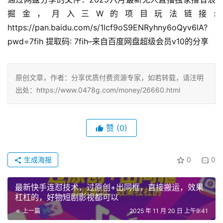
掘金，月入三W的项目玩法链接: 
https://pan.baidu.com/s/1lcf9oS9ENRyhny6oQyv6lA?
pwd=7fih 提取码: 7fih–来自百度网盘超级会员v10的分享
原创文章，作者：分享优质付费资源专家，如若转载，请注明
出处：https://www.0478g.com/money/26660.html
赞
(0)
生成海报
0
0
最新快手连怼技术，过原创+出同框，直接搬运，效果
杠杠的，好物短剧影视都可以
上一篇
2025 年 11 月 20 日 上午9:41