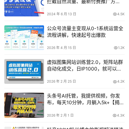
拦截自然流量、最新付费推广方
法、大促活动原价卡技巧全解析！
2024 年 6 月 13 日
4.5K
公众号流量主变现从0-1系统运营全
流程讲解，快速起号出爆款
2026 年 4 月 15 日
1.2K
虚拟图集网站训练营2.0，矩阵站群
自动化成交，日IP1000，就可以月
入1w+
2026 年 2 月 25 日
4.2K
头条号AI托管，我提供视频，你发
布，每天10分钟，月躺入5k+【揭
秘】
2026 年 2 月 1 日
4.3K