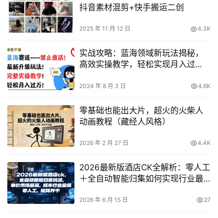
抖音素材混剪+快手搬运二创
2025 年 11 月 12 日
4.3K
实战攻略：蓝海领域新玩法揭秘，
高效实操教学，轻松实现月入过
万，拒绝空谈
2024 年 8 月 3 日
4.6K
零基础也能出大片，超火的火柴人
动画教程（藏经人风格）
2026 年 2 月 27 日
4.4K
2026最新版酒店CK全解析：零人工
＋全自动智能归集如何实现行业最
低成本与市场最高单价？
2026 年 6 月 15 日
27