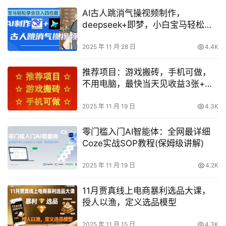
AI古人跳消气操视频制作，
deepseek+即梦，小白宝马轻松学
会日入四位数
2025 年 11 月 28 日
4.4K
推荐项目：游戏搬砖，手机可做，
不用电脑，最快当天见收益3张+，
副业创业网创兼职【揭秘】
2025 年 11 月 19 日
4.3K
零门槛入门AI智能体：全网最详细
Coze实战SOP教程(保姆级讲解)
2025 年 11 月 19 日
4.2K
11月贾真线上电商暴利选品大课，
授人以渔，定义选品模型
2025 年 11 月 15 日
4.3K