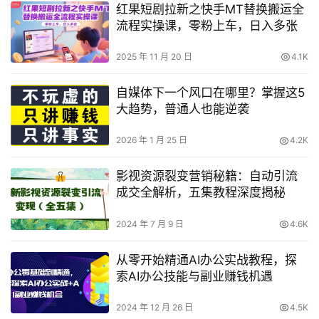
红果短剧拉新之快手MT替换搬运全
流程实操课，零粉上车，日入多张
2025 年 11 月 20 日
4.1K
自媒体下一个风口在哪里？掌握这5
大趋势，普通人也能逆袭
2026 年 1 月 25 日
4.2K
影视资源裂变营销秘籍：自动引流
成交全解析，五集教程深度揭秘
2024 年 7 月 9 日
4.6K
从零开始精通AI办公实战教程，探
索AI办公技能与副业赚钱机遇
2024 年 12 月 26 日
4.5K