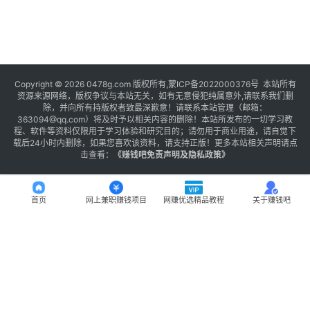
Copyright © 2026 0478g.com 版权所有,蒙ICP备2022000376号 本站所有
资源来源网络，版权争议与本站无关，如有无意侵犯纯属意外,请联系我们删
除，并向所有持版权者致最深歉意！请联系本站管理（邮箱：
363094@qq.com）将及时予以相关内容的删除！本站所发布的一切学习教
程、软件等资料仅限用于学习体验和研究目的；请勿用于商业用途，请自觉下
载后24小时内删除，如果您喜欢该资料，请支持正版！更多本站相关声明请点
击查看：
《
赚钱吧免责声明及隐私政策
》
首页
网上兼职赚钱项目
网赚优选精品教程
关于赚钱吧