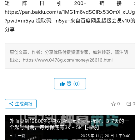
矩阵日引200+链接: 
https://pan.baidu.com/s/1MG1m6vdSOIRx53OmX_xUJg
?pwd=m5ya 提取码: m5ya–来自百度网盘超级会员v10的
分享
原创文章，作者：分享优质付费资源专家，如若转载，请注明
出处：https://www.0478g.com/money/26616.html
赞
(0)
生成海报
0
0
外面卖到1980的得物双通道玩法项目拆解，3-7天的一
个起号周期，每月保底有3k – 5k【揭秘】
上一篇
2025 年 11 月 20 日 上午9:40