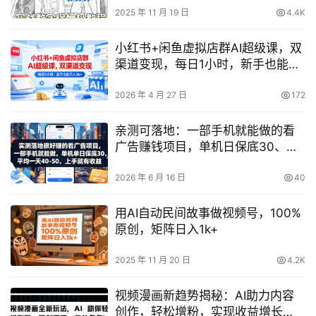
2025 年 11 月 19 日
4.4K
小红书+闲鱼虚拟店群AI超级课，双
渠道变现，每日1小时，新手也能月
入3k+
2026 年 4 月 27 日
172
亲测可落地：一部手机就能做的看
广告赚钱项目，单机日保底30、平
均40-50（揭秘）
2026 年 6 月 16 日
40
用AI自动民间故事做视频号，100%
原创，矩阵日入1k+
2025 年 11 月 20 日
4.2K
视频漫画新趋势揭秘：AI助力内容
创作，轻松增粉，实现收益增长