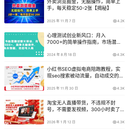
外卖浏览掘金，无脑操作，简单上
手，每天稳定50-2张【揭秘】
2025 年 11 月 7 日
4.2K
心理测试创业新风口：月入
7000+的简单操作指南，市场潜力
大，新手也能快速上手
2024 年 8 月 18 日
4.3K
小红书SEO虚拟电商陪跑教程，实
现seo搜索被动流量，自动成交的被
动收入睡后项目
2025 年 11 月 30 日
4.3K
淘宝无人直播带货，不违规不封
号，不需要发视频，300小时卖了
14W！冲年货节【揭秘】
2026 年 1 月 12 日
4.3K