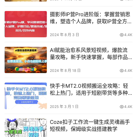
摄影师IP营Pro进阶版：掌握营销思
维，塑造个人品牌，获取IP营全方位
打造秘籍，包括营销技巧、流量扶
持与合作内推
2024 年 8 月 3 日
4.4K
AI赋能治愈系风景短视频，爆款流
量攻略，新手快速掌握，每部作品
突破10万点赞【深度解析】
2024 年 8 月 18 日
4.4K
快手卡MT2.0视频搬运全攻略：轻
松上热门，适用于短剧带货等多种
场景【详细教程】
2025 年 3 月 1 日
4.4K
Coze扣子工作流一键生成灵魂画手
短视频，保姆级实战搭建教学