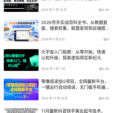
【最新攻略】
2024 年 7 月 10 日
4.4K
2026京东实战百科全书，从数据复
盘、搜索权重、联盟变现到店铺搭
建、竞品分析，零基础也能全面精
通平台玩法
2026 年 6 月 9 日
4
元宇宙入门指南：从零开始，快速
认知升级，探索虚拟现实新纪元
2024 年 7 月 7 日
4.2K
零撸阅读挂G项目，全网最新平台，
一键运行自动阅读，无门槛手机操
作，单日收益3张【揭秘】
2025 年 11 月 19 日
4.3K
11月最新抖音快手美女起号技术，