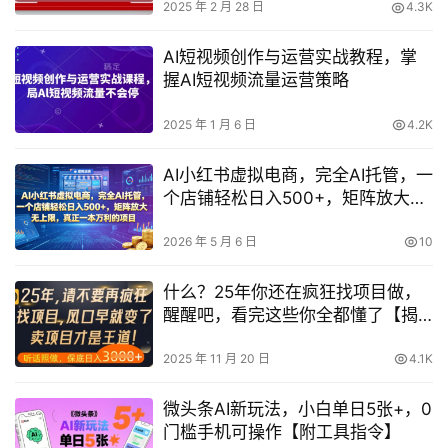
2025 年 2 月 28 日
4.3K
AI短视频创作与运营实战教程，掌
握AI短视频流量运营策略
2025 年 1 月 6 日
4.2K
AI小红书虚拟电商，完全AI托管，一
个店铺轻松日入500+，矩阵放大无
上限，真正一本万利的项目【揭
秘】
2026 年 5 月 6 日
10
什么？25年你还在疯狂找项目做，
醒醒吧，看完这些你全都懂了【揭
秘】
2025 年 11 月 20 日
4.1K
微头条AI新玩法，小白单日5张+，0
门槛手机可操作【附工具指令】