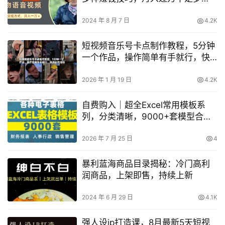
【独家解析】
2024 年 8 月 7 日
4.2K
短视频音乐号卡点制作教程，5分钟
一个作品，操作简单有手就行，快
速起号涨粉
2026 年 1 月 19 日
4.2K
自费购入｜超全Excel常用模板系
列，分类清晰，9000+套模型合集
+个人简历素材
2026 年 7 月 25 日
4
暴利蓝海商品目录揭秘：冷门高利
润商品，上架即售，持续上新
2024 年 6 月 29 日
4.1K
强人设ip打造课，8月​最新5天短视