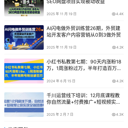
SEO网盘项目实现被动收益
2025 年 11 月 19 日
4.4K
AI闪电做外贸训练营26期，外贸建
站开发客户内容营销从0到3做外贸
2025 年 11 月 19 日
4.2K
小红书私教第七期：90天内涨粉18
万，1周涨粉过万，半年打造百万粉
丝矩阵号【揭秘】
2024 年 6 月 15 日
4.2K
千川运营线下培训：12月底课程教
你自然流量+付费推广+短视频实现
全链路爆单
2025 年 2 月 7 日
4.3K