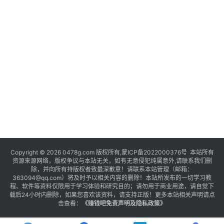
Copyright © 2026 0478g.com 版权所有,蒙ICP备2022000376号 本站所有
资源来源网络，版权争议与本站无关，如有无意侵犯纯属意外,请联系我们删
除，并向所有持版权者致最深歉意！请联系本站管理（邮箱：
363094@qq.com）将及时予以相关内容的删除！本站所发布的一切学习教
程、软件等资料仅限用于学习体验和研究目的；请勿用于商业用途，请自觉下
载后24小时内删除，如果您喜欢该资料，请支持正版！更多本站相关声明请点
击查看：
《
赚钱吧免责声明及隐私政策
》