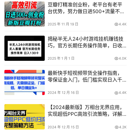
豆瓣打精准创业粉，老平台有老平
台优势，努力做日进500+流量不是
问题
2025 年 11 月 19 日
4.4K
揭秘半无人24小时游戏挂机赚钱技
巧，官方长期任务操作简单，日收
入轻松过百
2025 年 1 月 1 日
4.0K
最新快手短视频带货全操作指南，
零保证金入门，低门槛实现日入千
元+【实用技巧】
2024 年 12 月 16 日
4.4K
【2024最新版】万相台无界应用，
实现超低PPC高效引流策略，详解
店铺核心选款与低成本盈利方法
2024 年 12 月 15 日
4.2K