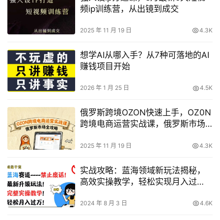
频ip训练营，从出镜到成交
2025 年 11 月 19 日
4.3K
想学AI从哪入手？从7种可落地的AI
赚钱项目开始
2026 年 1 月 25 日
4.5K
俄罗斯跨境OZON快速上手，OZ0N
跨境电商运营实战课，俄罗斯市场
全攻略
2025 年 11 月 19 日
4.3K
实战攻略：蓝海领域新玩法揭秘，
高效实操教学，轻松实现月入过
万，拒绝空谈
2024 年 8 月 3 日
4.6K