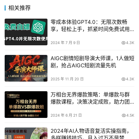
相关推荐
零成本体验GPT4.0：无限次数畅
享，轻松上手，抓紧时间免费试用
攻略
2024 年 7 月 9 日
4.3K
AIGC剧情短剧导演大师课，1人做短
剧，抢占AIGC短剧流量先机
2025 年 11 月 20 日
4.3K
万相台无界爆款策略：单爆款与群
爆款课程，决策决定成败，助力团
队高效成果!
2024 年 6 月 21 日
4.5K
2024年AI人物语音复活实操指南，
多样赚钱技巧，月入过万不是梦