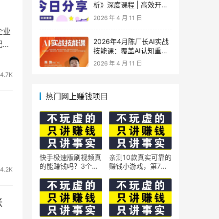
析》深度课程 | 高效开
车、极速投产系统实操课
2026 年 4 月 11 日
企业
2026年4月陈厂长AI实战
配套
技能课：覆盖AI认知重
构、智能体与大模型解
2026 年 4 月 11 日
析、提示词工程、AI记忆
4.7K
体系、语料运营及coze平
台智能体搭建全核心内容
热门网上赚钱项目
快手极速版刷视频真
亲测10款真实可靠的
的能赚钱吗？3个隐
赚钱小游戏，第7款
4.2K
藏技巧实测揭秘
最适合通勤路上玩
张