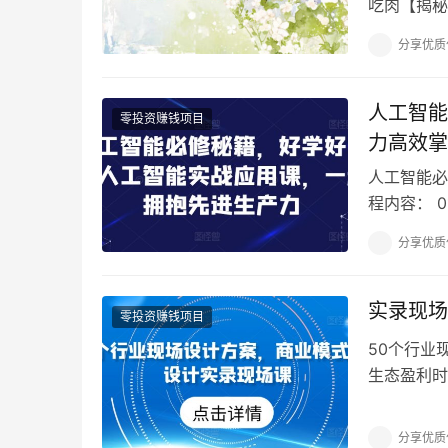
吃肉【揭秘
多都听过甚
分享优质
人工智能
零投资赚钱项目
力高效掌
人工智能必
程内容： 
应用 1.了
分享优质
实录现场
零投资赚钱项目
50个行业
生态盈利时
三维顶层商
分享优质