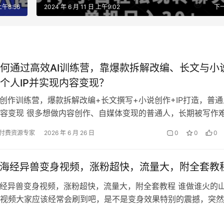
上午8:56
2024 年 6 月 11 日 上午9:02
下
何通过高效AI训练营，靠爆款拆解改编、长文与小
个人IP并实现内容变现？
文创作训练营，爆款拆解改编+长文撰写+小说创作+IP打造，普通
容变现 很多想做内容创作、自媒体变现的普通人，长期被写作
写作功底，提笔写不出内容，…
付费资源专家
2026 年 6 月 26 日
0
0
0
山海经异兽变身视频，涨粉超快，流量大，附全套教
海经异兽变身视频，涨粉超快，流量大，附全套教程 谁做谁火的
视频大家应该经常会刷到吧，是不是变身效果特别的震撼，突然
视觉上带来冲击感和刺激感。美女…