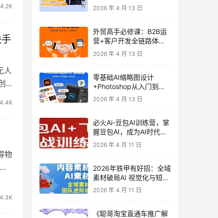
发客户-内容营销-从0到3
4.2K
2026 年 4 月 13 日
做外贸实战课6-27期
外贸高手必修课：B2B运
快手
营+客户开发全链路体系
课 | 从0到1成为外贸精英
2026 年 4 月 13 日
无人
零基础AI缩略图设计
创
+Photoshop从入门到精
通 全套教程（含形象照拍
2026 年 4 月 13 日
4.4K
摄精修）
必火Ai-豆包AI训练营，掌
握豆包AI，成为AI时代的
全能型人才
2026 年 4 月 11 日
得物
作
2026年铁甲有好招：全域
素材破局AI 视觉化与短剧
营销实战指南——高效增
2026 年 4 月 11 日
长秘籍，系统掌握可落
4.3K
地、能跑量的内容与投放
《聪哥淘宝直通车推广解
策略