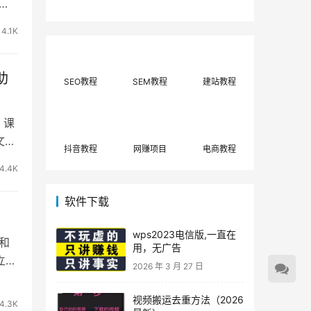
很
费网上兼职赚钱正规
单策略，选对方法月
平台推荐(每日更
入3000+
新)！
4.1K
助
SEO教程
SEM教程
建站教程
 课
文本
抖音教程
网赚项目
电商教程
4.4K
软件下载
wps2023电信版,一直在
和
用，无广告
立体
2026 年 3 月 27 日
视频搬运去重方法（2026
4.3K