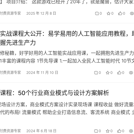
】 项目介绍： 这款游戏已经开了20年了，就是魔兽，估计大家
至玩过这款游戏，因为这款游戏…
付费资源专家
2025 年 12 月 8 日
0
0
0
实战课程大公开：易学易用的人工智能应用教程，
握先进生产力
修秘籍，好学好用的人工智能实战应用课，一起拥抱先进生产力
01丰富的课程内容 1节先导课 1.一起加入全民人工智能时代 10节
解文本工具|对话…
付费资源专家
2024 年 11 月 10 日
0
0
0
课程：50个行业商业模式与设计方案解析
现场设计方案，​商业模式方案设计实录现场课 课程收益 做好流量
代的布局! 流量模式 帮助企业打造信息流、客流系统 商业模式 
业模式设计;创立细胞…
付费资源专家
2024 年 6 月 18 日
0
0
0