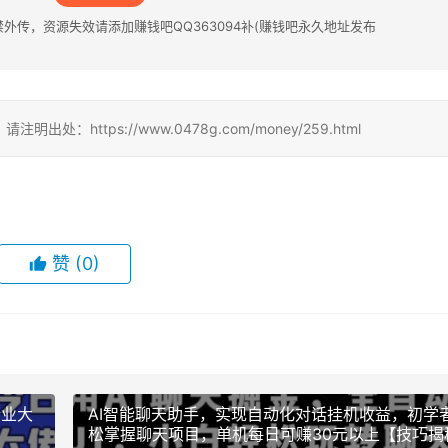
传，资源失效请添加赚钱吧QQ363094补(赚钱吧永久地址发布
ttps://www.0478g.com/money/259.html
赞
(0)
行业大
AI智能聊天助手，实现自动化对话挂机收益，初学
松掌握聊天项目，单机每日可赚30元以上【技巧揭