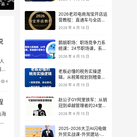
一篇
2026老邓电商淘宝开店运
营教程：直通车与全店推
广系统课
2026 年 4 月 16 日
说
鹅姐职场：职场竞争力系
统课：24节职场课，系统
提升竞争力
2026 年 4 月 15 日
人
难题
老板必懂的税务实操逻
辑，从税筹规划到稽查应
4
对，为企业稳健增长保驾
2026 年 4 月 15 日
护航
赵公子GY阿里铁军：从销
程
冠到卓越管理者的24堂实
战课
山海
2026 年 4 月 15 日
的
2025-2026大卫AI闪电做
外贸实战课-外贸建站-开