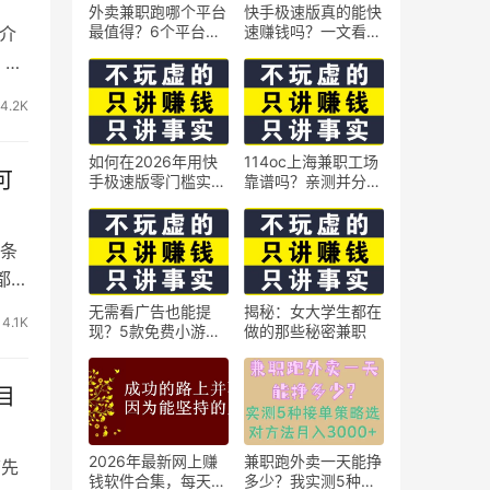
外卖兼职跑哪个平台
快手极速版真的能快
最值得？6个平台实
速赚钱吗？一文看懂
介
测对比
真相
。在
4.2K
如何在2026年用快
114oc上海兼职工场
可
手极速版零门槛实现
靠谱吗？亲测并分享
日赚50元？5个实操
3个最新上海兼职机
技巧
会
条
都是
无需看广告也能提
揭秘：女大学生都在
4.1K
现？5款免费小游戏
做的那些秘密兼职
实测可到账支付宝
目
2026年最新网上赚
兼职跑外卖一天能挣
搞先
钱软件合集，每天免
多少？我实测5种接