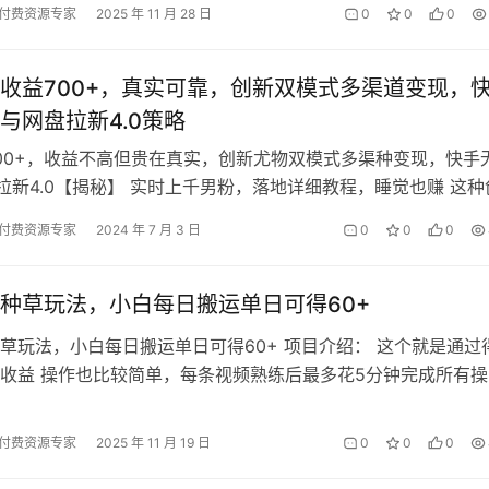
付费资源专家
2025 年 11 月 28 日
0
0
0
收益700+，真实可靠，创新双模式多渠道变现，
与网盘拉新4.0策略
00+，收益不高但贵在真实，创新尤物双模式多渠种变现，快手
拉新4.0【揭秘】 实时上千男粉，落地详细教程，睡觉也赚 这种
网盘拉线收入为主，比传统…
付费资源专家
2024 年 7 月 3 日
0
0
0
种草玩法，小白每日搬运单日可得60+
草玩法，小白每日搬运单日可得60+ 项目介绍： 这个就是通过
收益 操作也比较简单，每条视频熟练后最多花5分钟完成所有操
队已经开始打矩阵，收益可…
付费资源专家
2025 年 11 月 19 日
0
0
0