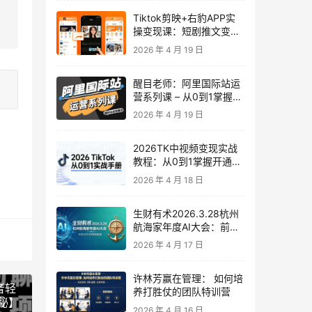
Tiktok剪映+右豹APP实
操变现课：短剧推文变现
全教程来了！
2026 年 4 月 19 日
醒目老师：阿里国际站运
营系列课 – 从0到1掌握平
台运营核心技巧
2026 年 4 月 19 日
2026TK中视频变现实战
教程：从0到1掌握开通、
养号、剪辑到变现，新手
2026 年 4 月 18 日
副业首选
生财有术2026.3.28杭州
航海家年度AI大会：前沿
趋势×落地案例×技能图谱
2026 年 4 月 17 日
许林芳赢在管理： 如何培
者轻
养打胜仗的团队特训营
秘】
2026 年 4 月 16 日