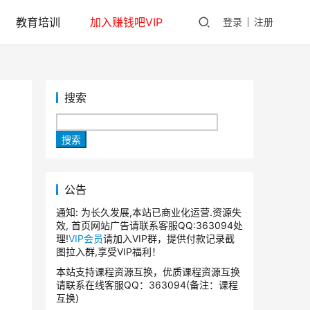
教育培训
加入赚钱吧VIP
登录
注册
搜索
搜索
公告
通知: 为长久发展,本站已商业化运营.资源失
效, 首页网站广告请联系客服QQ:363094处
理!
VIP会员
请加入VIP群，提供付款记录截
图拉入群,享受VIP福利！
本站支持课程资源互换，优质课程资源互换
请联系在线客服QQ：363094(备注：课程
互换)