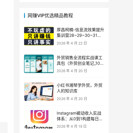
网赚VIP优选精品教程
厚昌柯楠-信息流效果提升
集训营28~29~30~31
期，智能投放·巨量AD/百
2026 年 4 月 22 日
度优化·AI提效指南
外贸销售全流程实战课工
具包（外贸创业笔记_10年
外贸经验）
2026 年 4 月 20 日
小红书湘琴学外贸，外贸
人的知识库
2026 年 4 月 20 日
Instagram被动收入实战
体系：从0到1构建每日盈
利的自动销售漏斗
2026 年 4 月 19 日