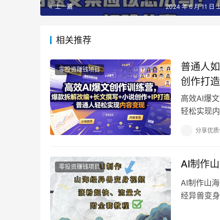
上一篇
2024 年 6 月 11 日 
相关推荐
普通人如
零投资赚钱项目
创作打造
高效AI爆
轻松实现内
困住：没有
分享优质
AI制作
零投资赚钱项目
AI制作山
经异兽变身
变身给大家