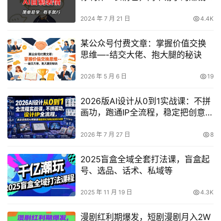
项目【揭秘】
2024 年 7 月 21 日
4.4K
某公众号付费文章：掌握价值交换
思维—-结交大佬、抱大腿的秘诀
2026 年 5 月 6 日
19
2026版AI设计从0到1实战课：不拼
画功，跑通IP全流程，稳定把创意转
为商业化成果
2026 年 7 月 27 日
8
2025盲盒全域全套打法课，盲盒起
号、选品、话术、私域等
2025 年 11 月 19 日
4.3K
漫剧红利期爆发，短剧漫剧月入2W