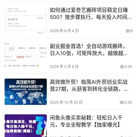
如何通过爱奇艺搬砖项目稳定日赚
500？按步骤执行、每天投入时间的
落地实操
2026 年 8 月 4 日
8
副业掘金首选！全自动游戏搬砖，
日入10张，可矩阵放大，越做越賺
【揭秘】
2026 年 2 月 6 日
4.2K
高效做外贸！极简AI外贸创业实战
营27期，从获客到转化全链路，轻
松搞定跨境订单
2025 年 12 月 25 日
4.3K
闲鱼头像买卖秘籍：轻松日入千
元，专业全程教学【独家曝光】