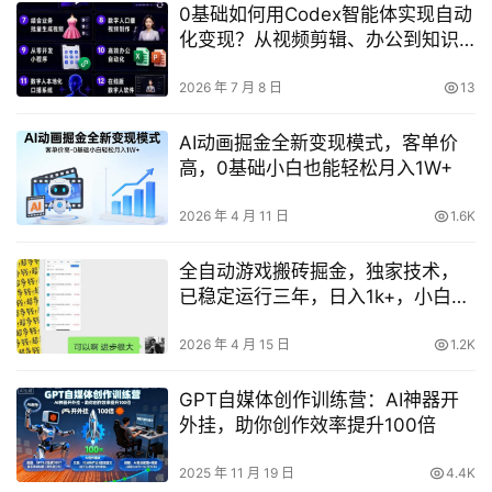
0基础如何用Codex智能体实现自动
化变现？从视频剪辑、办公到知识
库与数字人实战全解析
2026 年 7 月 8 日
13
AI动画掘金全新变现模式，客单价
高，0基础小白也能轻松月入1W+
2026 年 4 月 11 日
1.6K
全自动游戏搬砖掘金，独家技术，
已稳定运行三年，日入1k+，小白闭
眼入【揭秘】
2026 年 4 月 15 日
1.2K
GPT自媒体创作训练营：AI神器开
外挂，助你创作效率提升100倍
2025 年 11 月 19 日
4.4K