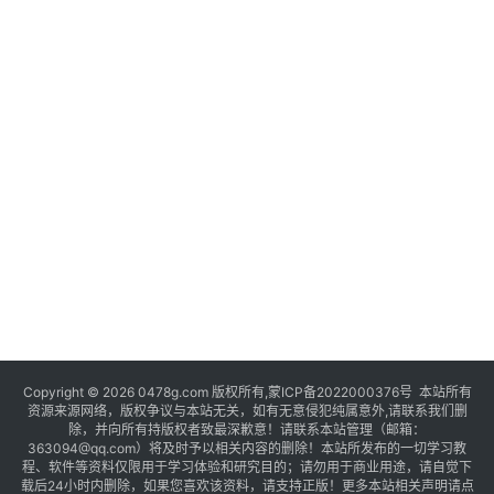
Copyright © 2026 0478g.com 版权所有,蒙ICP备2022000376号 本站所有
资源来源网络，版权争议与本站无关，如有无意侵犯纯属意外,请联系我们删
除，并向所有持版权者致最深歉意！请联系本站管理（邮箱：
363094@qq.com）将及时予以相关内容的删除！本站所发布的一切学习教
程、软件等资料仅限用于学习体验和研究目的；请勿用于商业用途，请自觉下
载后24小时内删除，如果您喜欢该资料，请支持正版！更多本站相关声明请点