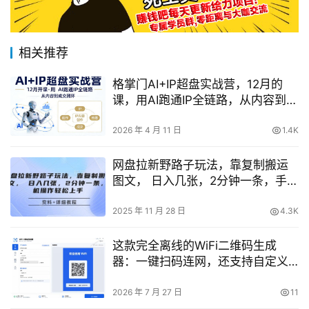
相关推荐
格掌门AI+IP超盘实战营，12月的
课，用AI跑通IP全链路，从内容到成
交闭环
2026 年 4 月 11 日
1.4K
网盘拉新野路子玩法，靠复制搬运
图文， 日入几张，2分钟一条，手机
操作轻松上手
2025 年 11 月 28 日
4.3K
这款完全离线的WiFi二维码生成
器：一键扫码连网，还支持自定义
样式导出
2026 年 7 月 27 日
11