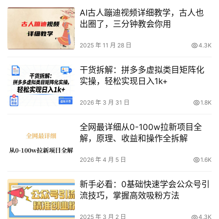
AI古人蹦迪视频详细教学，古人也
出圈了，三分钟教会你用
2025 年 11 月 28 日
4.3K
干货拆解：拼多多虚拟类目矩阵化
实操，轻松实现日入1k+
2026 年 3 月 31 日
1.8K
全网最详细从0-100w拉新项目全
解，原理、收益和操作全拆解
2026 年 4 月 5 日
1.6K
新手必看：0基础快速学会公众号引
流技巧，掌握高效吸粉方法
2025 年 3 月 2 日
4.3K