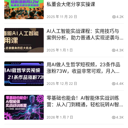
私董会大佬分享实操课
2025 年 11 月 20 日
4.2K
AI人工智能实战课程：实用技巧与
案例分析，助力普通人实现逆袭与
成功
2025 年 1 月 1 日
4.3K
用AI做人生哲学短视频，23条作品
涨粉73W，收益非常可观，月入
1W+
2025 年 12 月 22 日
4.4K
零基础也能会！AI智能体实战训练
营：从入门到精通，轻松玩转AI智
能体
2026 年 1 月 7 日
4.3K