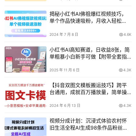
揭秘小红书AI佛祖爆红视频技巧，
单个作品快速吸粉，月收入轻松
6000+攻略
2024 年 7 月 8 日
4.6K
小红书AI高知赛道，日收益8张，简
单粗暴小白新手可做【附带全套指
令】
2025 年 11 月 6 日
4.3K
【抖音双图文模板搬运技巧】跨平
台通用，成就百万播放量，简单操
作效果显著！
2024 年 6 月 13 日
4.3K
视频分成计划：沉浸式体验农村怀
旧生活全程AI生成98条作品粉丝
12.7W