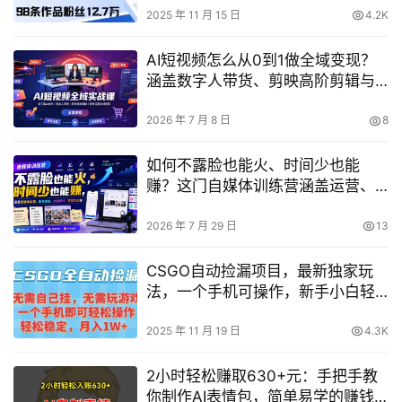
2025 年 11 月 15 日
4.2K
AI短视频怎么从0到1做全域变现？
涵盖数字人带货、剪映高阶剪辑与
账号运营的实战教程
2026 年 7 月 8 日
8
如何不露脸也能火、时间少也能
赚？这门自媒体训练营涵盖运营、
涨粉、内容创作与变现
2026 年 7 月 29 日
13
CSGO自动捡漏项目，最新独家玩
法，一个手机可操作，新手小白轻
松月入1W+，操作简单易上手【揭
秘】
2025 年 11 月 19 日
4.3K
2小时轻松赚取630+元：手把手教
你制作AI表情包，简单易学的赚钱