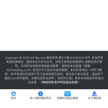
Copyright © 2026 0478g.com 版权所有,蒙ICP备2022000376号 本站所有
资源来源网络，版权争议与本站无关，如有无意侵犯纯属意外,请联系我们删
除，并向所有持版权者致最深歉意！请联系本站管理（邮箱：
363094@qq.com）将及时予以相关内容的删除！本站所发布的一切学习教
程、软件等资料仅限用于学习体验和研究目的；请勿用于商业用途，请自觉下
载后24小时内删除，如果您喜欢该资料，请支持正版！更多本站相关声明请点
击查看：
《
赚钱吧免责声明及隐私政策
》
首页
网上兼职赚钱项目
网赚优选精品教程
关于赚钱吧