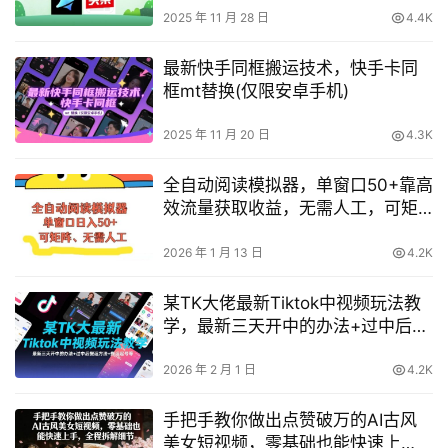
2025 年 11 月 28 日
4.4K
最新快手同框搬运技术，快手卡同
框mt替换(仅限安卓手机)
2025 年 11 月 20 日
4.3K
全自动阅读模拟器，单窗口50+靠高
效流量获取收益，无需人工，可矩
阵操作【揭秘】
2026 年 1 月 13 日
4.2K
某TK大佬最新Tiktok中视频玩法教
学，最新三天开中的办法+过中后搬
运方法+搬运起号等
2026 年 2 月 1 日
4.2K
手把手教你做出点赞破万的AI古风
美女短视频，零基础也能快速上