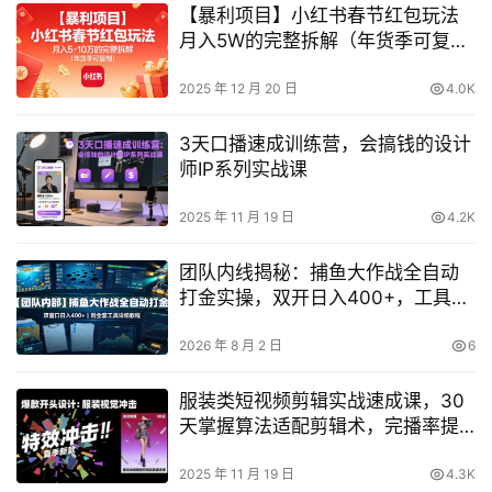
【暴利项目】小红书春节红包玩法
月入5W的完整拆解（年货季可复
制）
2025 年 12 月 20 日
4.0K
3天口播速成训练营，会搞钱的设计
师IP系列实战课
2025 年 11 月 19 日
4.2K
团队内线揭秘：捕鱼大作战全自动
打金实操，双开日入400+，工具教
程全收录
2026 年 8 月 2 日
6
服装类短视频剪辑实战速成课，30
天掌握算法适配剪辑术，完播率提
升25%
2025 年 11 月 19 日
4.3K