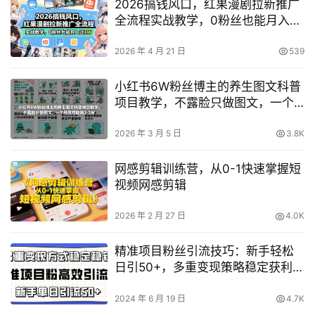
2026搞钱风口，红果漫剧拉新推广
全流程实战教学，0粉丝也能月入过
1W
2026 年 4 月 21 日
539
小红书6W粉丝博主的养生图文科普
项目教学，不露脸只做图文，一个
月居然能搞3-5W
2026 年 3 月 5 日
3.8K
网感剪辑训练营，从0-1快速掌握短
视频网感剪辑
2026 年 2 月 27 日
4.0K
精准项目粉丝引流技巧：新手轻松
日引50+，多重变现策略稳定获利
【揭秘】
2024 年 6 月 19 日
4.7K