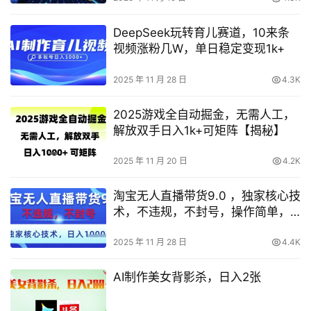
DeepSeek玩转育儿赛道，10来条
视频涨粉几W，单日稳定变现1k+
2025 年 11 月 28 日
4.3K
2025游戏全自动掘金，无需人工，
解放双手日入1k+可矩阵【揭秘】
2025 年 11 月 20 日
4.2K
淘宝无人直播带货9.0 ，独家核心技
术，不违规，不封号，操作简单，
当天开播，当天见收益，日入数张
【揭秘】
2025 年 11 月 28 日
4.4K
AI制作美女背影杀，日入2张