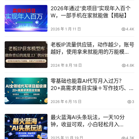
2026年通过“卖项目”实现年入百个
W，一部手机在家就能做【揭秘】
2026 年 1 月 11 日
4.4K
老板IP流量供应链，动作越少，账号
越好，使用拿来就能用的万能模
型，快速为产品获客翻N倍
2024 年 8 月 18 日
4.6K
零基础也能靠AI代写月入过万？
20+高需求类目实操＋写作技巧、提
示词与接单谈单全流程喂饭式教程
2026 年 6 月 15 日
3
最火蓝海AI头条玩法，一天10分
钟，收益可观，小白轻松月入
3W【揭秘】
2025 年 11 月 19 日
4.3K