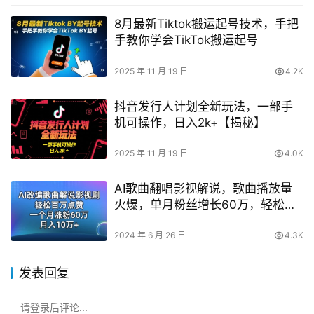
8月最新Tiktok搬运起号技术，手把
手教你学会TikTok搬运起号
2025 年 11 月 19 日
4.2K
抖音发行人计划全新玩法，一部手
机可操作，日入2k+【揭秘】
2025 年 11 月 19 日
4.0K
AI歌曲翻唱影视解说，歌曲播放量
火爆，单月粉丝增长60万，轻松月
入10万【独家曝光】
2024 年 6 月 26 日
4.3K
发表回复
请登录后评论...