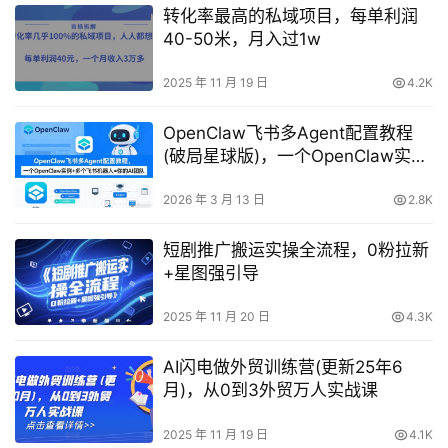
转化率最高的私域项目，每单利润
40-50米，月入过1w
2025 年 11 月 19 日
4.2K
OpenClaw飞书多Agent配置教程
(破局星球版)，一个OpenClaw实例
+多个飞书机器人=你的AI团队
2026 年 3 月 13 日
2.8K
短剧推广搬运实操全流程，0粉拉新
+星图强引导
2025 年 11 月 20 日
4.3K
AI闪电做外贸训练营(更新25年6
月)，从0到3外贸万人实战课
2025 年 11 月 19 日
4.1K