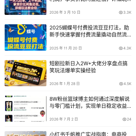
法教会你【揭秘】
2026 年 3 月 10 日
3.3K
2025蝴蝶号付费投流豆豆打法，助
新手快速掌握付费流量撬动自然流
的核心玩法
2025 年 11 月 20 日
4.3K
短剧拉新日入2W+大佬分享盘点搞
笑玩法爆单实操经验
2026 年 1 月 28 日
4.5K
8W粉丝篮球博主如何通过深度解说
与零门槛计划，实现单日稳定收益
过千
2026 年 7 月 2 日
24
小红书千帆推广实战指南：电商投