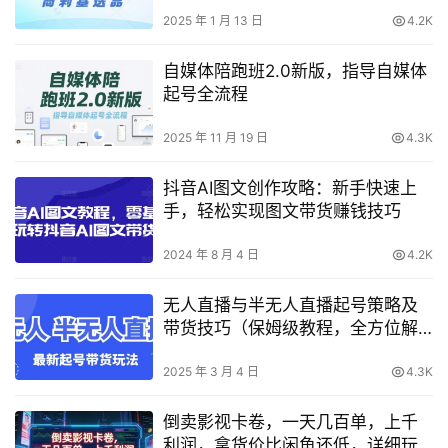
2025 年 1 月 13 日
4.2K
自媒体陪跑班2.0新版，指导自媒体
起号全流程
2025 年 11 月 19 日
4.3K
抖音AI图文创作攻略：新手快速上
手，轻松实现图文带货赚钱技巧
2024 年 8 月 4 日
4.2K
无人直播与半无人直播起号策略及
带货技巧（保姆级教程，全方位解
析）
2025 年 3 月 4 日
4.3K
倒卖影视卡卷，一天几百单，上千
利润，拿货价比闲鱼还低，详细玩