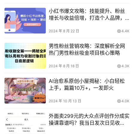
小红书爆文攻略：技能提升、粉丝
增长与收益倍增，打造个人品牌，
兴趣与财富双丰收
2024 年 8 月 22 日
4.4K
男性粉丝营销攻略：深度解析全网
热门男性粉丝吸金项目核心策略
2024 年 8 月 18 日
4.3K
AI治愈系原创小屋揭秘：小白轻松
上手，篇篇10万+，一发即火
2024 年 10 月 13 日
4.0K
外面卖299元的大众点评创作分成实
操课靠谱吗？我当日发次日见收
益，新手如何低门槛跑通月入1w+