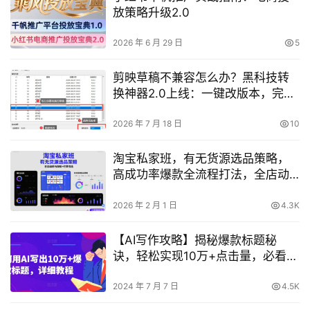
放策略升级2.0
2026 年 6 月 29 日
5
剪映草稿不兼容怎么办？黑科技转
换神器2.0上线：一键改版本，完全
免费
2026 年 7 月 18 日
10
淘宝私家班，有无货源选品策略，
高成功率爆款全流程打法，全店动
销与淘短+付费引流（更新2026）
2026 年 2 月 1 日
4.3K
【AI写作攻略】揭秘爆款标题秘
诀，轻松实现10万+点击量，必看教
程！
2024 年 7 月 7 日
4.5K