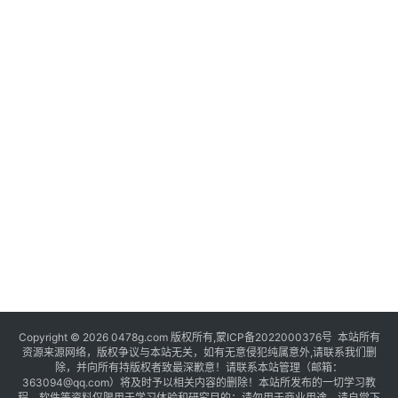
Copyright © 2026 0478g.com 版权所有,蒙ICP备2022000376号 本站所有
资源来源网络，版权争议与本站无关，如有无意侵犯纯属意外,请联系我们删
除，并向所有持版权者致最深歉意！请联系本站管理（邮箱：
363094@qq.com）将及时予以相关内容的删除！本站所发布的一切学习教
程、软件等资料仅限用于学习体验和研究目的；请勿用于商业用途，请自觉下