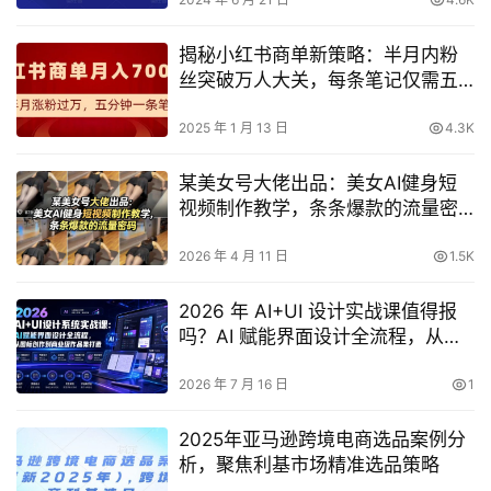
揭秘小红书商单新策略：半月内粉
丝突破万人大关，每条笔记仅需五
分钟，月收入轻松达到7000+
2025 年 1 月 13 日
4.3K
某美女号大佬出品：美女AI健身短
视频制作教学，条条爆款的流量密
码
2026 年 4 月 11 日
1.5K
2026 年 AI+UI 设计实战课值得报
吗？AI 赋能界面设计全流程，从图
标到商业级作品集
2026 年 7 月 16 日
1
2025年亚马逊跨境电商选品案例分
析，聚焦利基市场精准选品策略