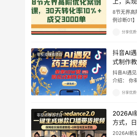
上，实现
8节无界高
例诊断01】
单2000元
分享优质
抖音AI
零投资赚钱项目
式制作教
抖音AI遇
介绍： 你
随便一个都
分享优质
2026A
零投资赚钱项目
方式，日
2026AI