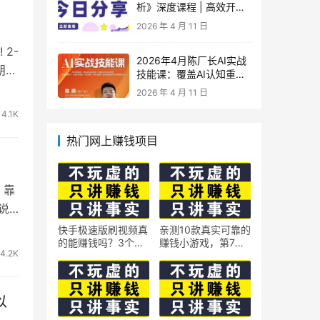
析》深度课程 | 高效开
车、极速投产系统实操课
2026 年 4 月 11 日
2-
2026年4月陈厂长AI实战
朋友
技能课：覆盖AI认知重
构、智能体与大模型解
2026 年 4 月 11 日
析、提示词工程、AI记忆
体系、语料运营及coze平
4.1K
台智能体搭建全核心内容
热门网上赚钱项目
，靠
说
快手极速版刷视频真
亲测10款真实可靠的
的能赚钱吗？3个隐
赚钱小游戏，第7款
4.2K
藏技巧实测揭秘
最适合通勤路上玩
以