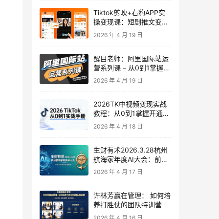
Tiktok剪映+右豹APP实
操变现课：短剧推文变现
全教程来了！
2026 年 4 月 19 日
醒目老师：阿里国际站运
营系列课 – 从0到1掌握平
台运营核心技巧
2026 年 4 月 19 日
2026TK中视频变现实战
教程：从0到1掌握开通、
养号、剪辑到变现，新手
2026 年 4 月 18 日
副业首选
生财有术2026.3.28杭州
航海家年度AI大会：前沿
趋势×落地案例×技能图谱
2026 年 4 月 17 日
许林芳赢在管理： 如何培
养打胜仗的团队特训营
2026 年 4 月 16 日