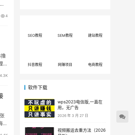
费网上兼职赚钱正规
单策略，选对方法月
搭建
平台推荐(每日更
入3000+
新)！
4
SEO教程
SEM教程
建站教程
布撸
理清
抖音教程
网赚项目
电商教程
4.3K
软件下载
接
wps2023电信版,一直在
用，无广告
张
2026 年 3 月 27 日
海项
视频搬运去重方法（2026