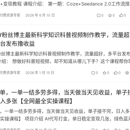
变现教程 课程介绍： 第一期：Coze+Seedance 2.0工作流
付费资源专家
2026 年 6 月 10 日
0
0
0
W粉丝博主最新科学知识科普视频制作教学，流量超
台发布撸收益
粉丝博主最新科学知识科普视频制作教学，流量超好，多平台发
介绍： 想做好科普短视频，却不知道从哪儿下手？这个课程帮你
容选题到呈现形式，再到细节把…
付费资源专家
2026 年 1 月 15 日
0
0
0
接单，一单一结多劳多得，当天做当天见收益，单子
入多张【全网最全实操课程】
单，一单一结多劳多得，当天做当天见收益，单子接不完，日入多
实操课程】 项目介绍 AI代写打金，单日稳定变现几张，绿色蓝
期稳定【附指令和手册】 如…