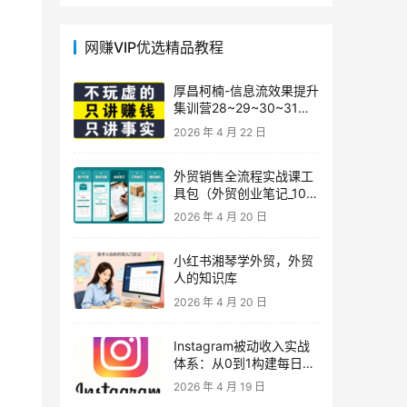
网赚VIP优选精品教程
厚昌柯楠-信息流效果提升
集训营28~29~30~31
期，智能投放·巨量AD/百
2026 年 4 月 22 日
度优化·AI提效指南
外贸销售全流程实战课工
具包（外贸创业笔记_10年
外贸经验）
2026 年 4 月 20 日
小红书湘琴学外贸，外贸
人的知识库
2026 年 4 月 20 日
Instagram被动收入实战
体系：从0到1构建每日盈
利的自动销售漏斗
2026 年 4 月 19 日