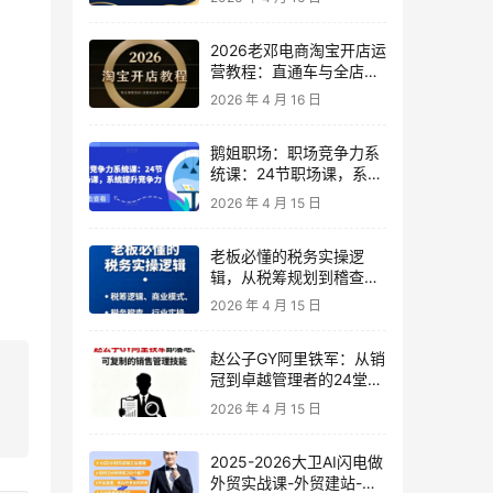
2026老邓电商淘宝开店运
营教程：直通车与全店推
广系统课
2026 年 4 月 16 日
鹅姐职场：职场竞争力系
统课：24节职场课，系统
提升竞争力
2026 年 4 月 15 日
老板必懂的税务实操逻
辑，从税筹规划到稽查应
对，为企业稳健增长保驾
2026 年 4 月 15 日
护航
赵公子GY阿里铁军：从销
冠到卓越管理者的24堂实
战课
2026 年 4 月 15 日
2025-2026大卫AI闪电做
外贸实战课-外贸建站-开