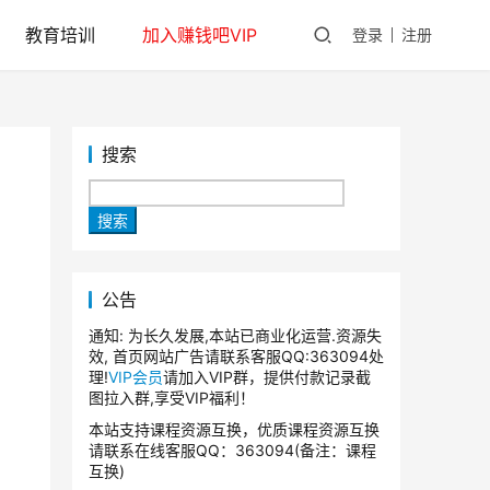
教育培训
加入赚钱吧VIP
登录
注册
搜索
搜索
公告
通知: 为长久发展,本站已商业化运营.资源失
效, 首页网站广告请联系客服QQ:363094处
理!
VIP会员
请加入VIP群，提供付款记录截
图拉入群,享受VIP福利！
本站支持课程资源互换，优质课程资源互换
请联系在线客服QQ：363094(备注：课程
互换)