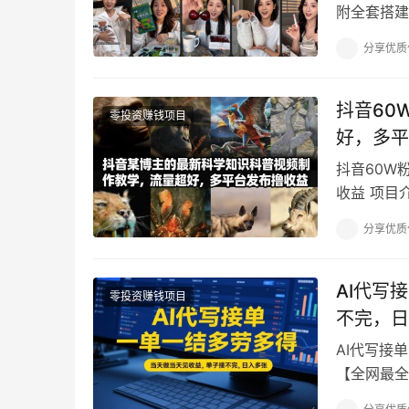
附全套搭建+
实操教学…
分享优质
抖音60
零投资赚钱项目
好，多平
抖音60W
收益 项目
思路，从内
分享优质
AI代写
零投资赚钱项目
不完，日
AI代写接
【全网最全
目，主打长