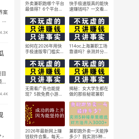
外卖兼职跑哪个平台
快手极速版真的能快
最值得？6个平台实
速赚钱吗？一文看懂
界案
测对比
真相
】客
4.3K
如何在2026年用快
114oc上海兼职工场
手极速版零门槛实现
靠谱吗？亲测并分享
瓜
日赚50元？5个实操
3个最新上海兼职机
技巧
会
项目
频，
无需看广告也能提
揭秘：女大学生都在
现？5款免费小游戏
做的那些秘密兼职
4.4K
实测可到账支付宝
现
2026年最新网上赚
兼职跑外卖一天能挣
+，
钱软件合集，每天免
多少？我实测5种接