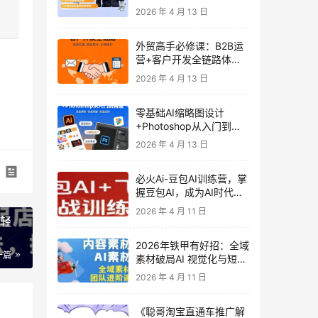
发客户-内容营销-从0到3
2026 年 4 月 13 日
做外贸实战课6-27期
外贸高手必修课：B2B运
营+客户开发全链路体系
课 | 从0到1成为外贸精英
2026 年 4 月 13 日
零基础AI缩略图设计
+Photoshop从入门到精
通 全套教程（含形象照拍
2026 年 4 月 13 日
摄精修）
必火Ai-豆包AI训练营，掌
握豆包AI，成为AI时代的
全能型人才
2026 年 4 月 11 日
，轻
2026年铁甲有好招：全域
一篇
素材破局AI 视觉化与短剧
营销实战指南——高效增
2026 年 4 月 11 日
长秘籍，系统掌握可落
地、能跑量的内容与投放
《聪哥淘宝直通车推广解
策略