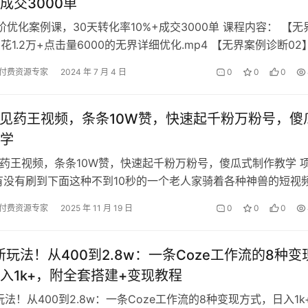
成交3000单
阶优化案例课，30天转化率10%+成交3000单 课程内容： 【无
花1.2万+点击量6000的无界详细优化.mp4 【无界案例诊断02
的卫…
付费资源专家
2024 年 7 月 4 日
0
0
0
遇见药王视频，条条10W赞，快速起千粉万粉号，傻
学
见药王视频，条条10W赞，快速起千粉万粉号，傻瓜式制作教学 
有没有刷到下面这种不到10秒的一个老人家骑着各种神兽的短视
是几十万赞，评论都是一溜…
付费资源专家
2025 年 11 月 19 日
0
0
0
I新玩法！从400到2.8w：一条Coze工作流的8种变
入1k+，附全套搭建+变现教程
新玩法！从400到2.8w：一条Coze工作流的8种变现方式，日入1k