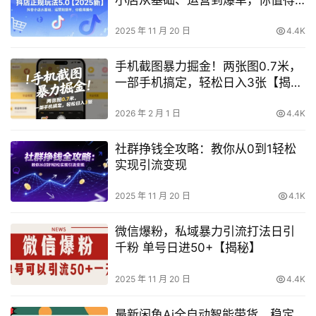
拥有
2025 年 11 月 20 日
4.4K
手机截图暴力掘金！两张图0.7米，
一部手机搞定，轻松日入3张【揭
秘】
2026 年 2 月 1 日
4.4K
社群挣钱全攻略：教你从0到1轻松
实现引流变现
2025 年 11 月 20 日
4.1K
微信爆粉，私域暴力引流打法日引
千粉 单号日进50+【揭秘】
2025 年 11 月 20 日
4.4K
最新闲鱼Ai全自动智能带货，稳定