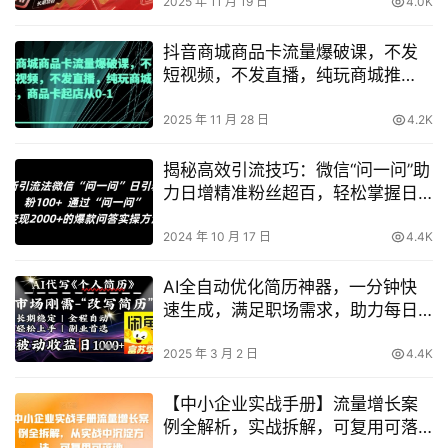
2025 年 11 月 19 日
4.0K
抖音商城商品卡流量爆破课，不发
短视频，不发直播，纯玩商城推
荐，商品卡起店从0-1
2025 年 11 月 28 日
4.2K
揭秘高效引流技巧：微信“问一问”助
力日增精准粉丝超百，轻松掌握日
增粉丝100+的秘密
2024 年 10 月 17 日
4.4K
AI全自动优化简历神器，一分钟快
速生成，满足职场需求，助力每日
高效求职
2025 年 3 月 2 日
4.4K
【中小企业实战手册】流量增长案
例全解析，实战拆解，可复用可落