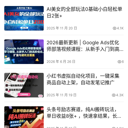
AI美女的全部玩法0基础小白轻松单
日2张+
2025 年 11 月 20 日
4.1K
2026最新更新 | Google Ads优化
师部落视频课程：从新手入门到高
阶优化、扩量与避坑全攻略
2026 年 6 月 26 日
6
小红书虚拟自动化项目，一键采集
商品自动上架，自动发笔记推广
2025 年 11 月 19 日
4.3K
头条号励志赛道，纯AI搬砖玩法，
单日收益8张+ ，快速拿结果，长期
项目