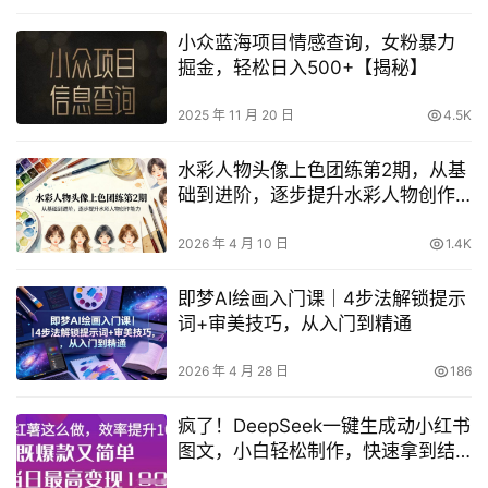
小众蓝海项目情感查询，女粉暴力
掘金，轻松日入500+【揭秘】
2025 年 11 月 20 日
4.5K
水彩人物头像上色团练第2期，从基
础到进阶，逐步提升水彩人物创作
能力
2026 年 4 月 10 日
1.4K
即梦AI绘画入门课｜4步法解锁提示
词+审美技巧，从入门到精通
2026 年 4 月 28 日
186
疯了！DeepSeek一键生成动小红书
图文，小白轻松制作，快速拿到结
果