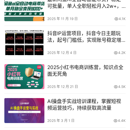
可批量，单人全职轻松月入2w+，
轻松上手【揭秘】
2025 年 11 月 19 日
4.1K
抖音IP运营项目，抖音今日主题玩
法，起号门槛低，实现账号稳定增
长
2025 年 12 月 4 日
4.2K
2025小红书电商训练营，知识点全
面无死角
2025 年 12 月 21 日
4.5K
AI操盘手实战培训课程，掌握短视
频运营技巧，持续获取高流量
2025 年 3 月 1 日
4.4K