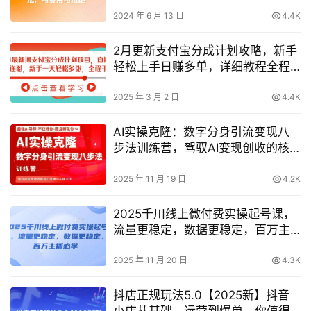
地，助您轻松获取更多商机！
2024 年 6 月 13 日
4.4K
2月更新支付宝分成计划攻略，新手
轻松上手日赚多单，详细教程全程
分享
2025 年 3 月 2 日
4.4K
AI实操克隆：数字分身引流变现八
步法训练营，驾驭AI变现创收的核
心逻辑与实操方法
2025 年 11 月 19 日
4.2K
2025千川线上微付费实操起号课，
流量更稳定，数据更稳定，百万主
播必学
2025 年 11 月 20 日
4.3K
抖店正规玩法5.0【2025新】抖音
小店从基础、运营到爆单，你值得