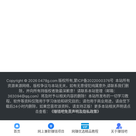
Copyright © 2026 0478g.com 版权所有,蒙ICP备2022000376号 本站所有
资源来源网络，版权争议与本站无关，如有无意侵犯纯属意外,请联系我们删
除，并向所有持版权者致最深歉意！请联系本站管理（邮箱：
363094@qq.com）将及时予以相关内容的删除！本站所发布的一切学习教
程、软件等资料仅限用于学习体验和研究目的；请勿用于商业用途，请自觉下
载后24小时内删除，如果您喜欢该资料，请支持正版！更多本站相关声明请点
击查看：
《
赚钱吧免责声明及隐私政策
》
首页
网上兼职赚钱项目
网赚优选精品教程
关于赚钱吧