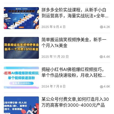
拼多多全阶实战课程，从新手小白
到运营高手，海量实战玩法+全年实
时更新【2025年9月更新】
2025 年 9 月 4 日
4.2K
简单搬运搞笑视频挣美金，新手一
个月入1k美金
2025 年 11 月 20 日
4.4K
揭秘小红书AI佛祖爆红视频技巧，
单个作品快速吸粉，月收入轻松
6000+攻略
2024 年 7 月 8 日
4.6K
某公众号付费文章,如何打造月入30
万的高客单价3000-4000元产品