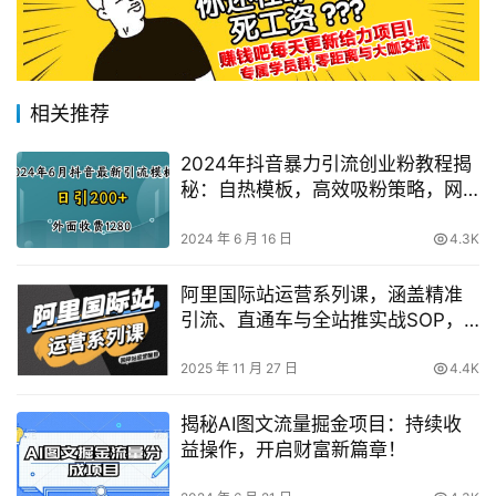
相关推荐
2024年抖音暴力引流创业粉教程揭
秘：自热模板，高效吸粉策略，网
络推广技巧
2024 年 6 月 16 日
4.3K
阿里国际站运营系列课，涵盖精准
引流、直通车与全站推实战SOP，
搭配AI效率工具包与高阶增长玩法
（更新）
2025 年 11 月 27 日
4.4K
揭秘AI图文流量掘金项目：持续收
益操作，开启财富新篇章！