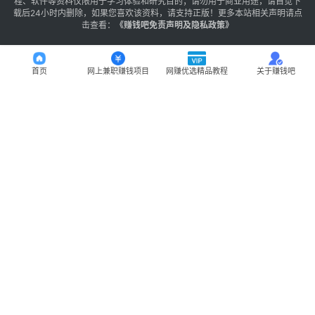
程、软件等资料仅限用于学习体验和研究目的；请勿用于商业用途，请自觉下
载后24小时内删除，如果您喜欢该资料，请支持正版！更多本站相关声明请点
击查看：
《
赚钱吧免责声明及隐私政策
》
首页
网上兼职赚钱项目
网赚优选精品教程
关于赚钱吧