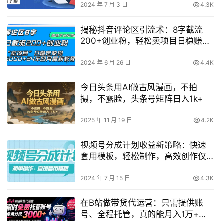
2024 年 7 月 3 日
4.3K
揭秘抖音评论区引流术：8字截流
200+创业粉，轻松卖项目日稳赚
5000+ [实用技巧]
2024 年 6 月 26 日
4.4K
今日头条用AI做古风漫画，不拍
摄，不露脸，头条号矩阵日入1k+
2025 年 11 月 19 日
4.2K
视频号分成计划收益新策略：快速
套用模板，轻松制作，高效创作仅
需几分钟【教程攻略】
2024 年 7 月 15 日
4.3K
在B站做带货代运营：只需提供账
号、全程托管，真的能月入1万+？