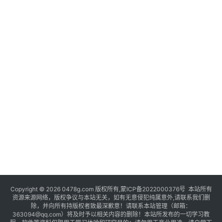
Copyright © 2026 0478g.com 版权所有,蒙ICP备2022000376号 本站所有
资源来源网络，版权争议与本站无关，如有无意侵犯纯属意外,请联系我们删
除，并向所有持版权者致最深歉意！请联系本站管理（邮箱：
363094@qq.com）将及时予以相关内容的删除！本站所发布的一切学习教