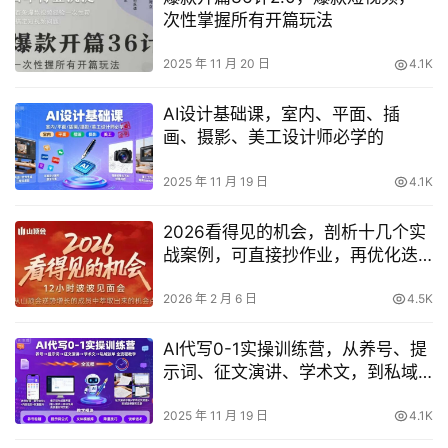
次性掌握所有开篇玩法
2025 年 11 月 20 日
4.1K
AI设计基础课，室内、平面、插
画、摄影、美工设计师必学的
2025 年 11 月 19 日
4.1K
2026看得见的机会，剖析十几个实
战案例，可直接抄作业，再优化迭
代，内容超全，干货满满
2026 年 2 月 6 日
4.5K
AI代写0-1实操训练营，从养号、提
示词、征文演讲、学术文，到私域
谈单的全流程教学
2025 年 11 月 19 日
4.1K