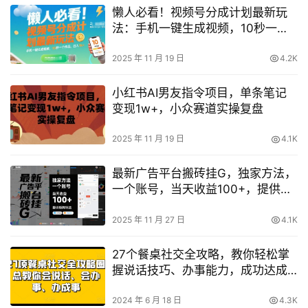
懒人必看！视频号分成计划最新玩
法：手机一键生成视频，10秒一个
作品，日入1k+【揭秘】
2025 年 11 月 19 日
4.2K
小红书AI男友指令项目，单条笔记
变现1w+，小众赛道实操复盘
2025 年 11 月 19 日
4.1K
最新广告平台搬砖挂G，独家方法，
一个账号，当天收益100+，提供矩
阵玩法【揭秘】
2025 年 11 月 27 日
4.1K
27个餐桌社交全攻略，教你轻松掌
握说话技巧、办事能力，成功达成
目标
2024 年 6 月 18 日
4.3K