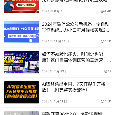
【深度解析】
2024 年 8 月 4 日
4.4K
2024年微信公众号新机遇：全自动
写作系统助力小白每月轻松实现2万
+收入全解析
2024 年 11 月 14 日
4.5K
如何不露脸也能火、时间少也能
赚？这门自媒体训练营涵盖运营、
涨粉、内容创作与变现
2026 年 7 月 29 日
12
AI嘴替杀出重围，7天狂揽千万播
放！（附完整实操流程）
2026 年 1 月 11 日
4.5K
爆款开篇36计2.0，爆款短视频，一