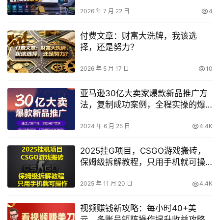
摸鱼时间翻倍
2026 年 7 月 22 日
4
付费文章：财富大洗牌，我该选
择，还是努力？
2026 年 5 月 17 日
10
亚马逊30亿大卖家爆款新品推广方
法，复制成功案例，全程实操的爆
品推新标准操作程序揭秘
2024 年 6 月 25 日
4.4K
2025挂G项目，CSGO游戏搬砖，
保姆级拆解教程，只用手机就可操
作【揭秘】
2025 年 11 月 20 日
4.4K
视频赚钱新攻略：每小时40+美
元，多账号矩阵操作提升收益攻略