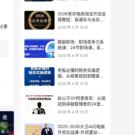
2026老邓电商淘宝开店运
营教程：直通车与全店推
广系统课
的分享
2026 年 4 月 16 日
鹅姐职场：职场竞争力系
统课：24节职场课，系统
提升竞争力
2026 年 4 月 15 日
老板必懂的税务实操逻
辑，从税筹规划到稽查应
对，为企业稳健增长保驾
2026 年 4 月 15 日
护航
赵公子GY阿里铁军：从销
冠到卓越管理者的24堂实
战课
2026 年 4 月 15 日
，撒
2025-2026大卫AI闪电做
一篇
外贸实战课-外贸建站-开