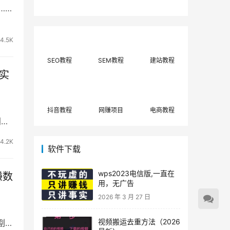
费网上兼职赚钱正规
单策略，选对方法月
…
平台推荐(每日更
入3000+
新)！
4.5K
SEO教程
SEM教程
建站教程
+实
抖音教程
网赚项目
电商教程
门保
4.2K
软件下载
wps2023电信版,一直在
赚数
用，无广告
2026 年 3 月 27 日
视频搬运去重方法（2026
副