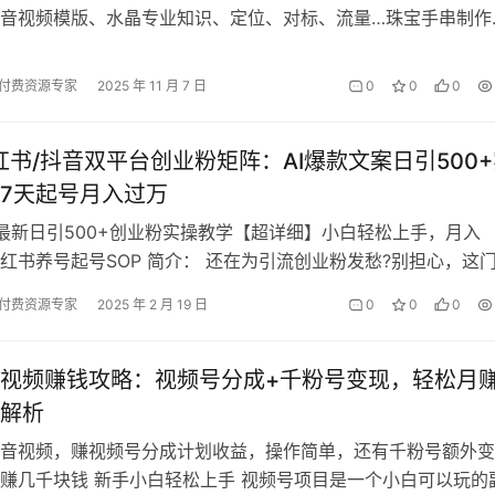
音视频模版、水晶专业知识、定位、对标、流量…珠宝手串制作
 八、对标 八、流苏教学 …
付费资源专家
2025 年 11 月 7 日
0
0
0
小红书/抖音双平台创业粉矩阵：AI爆款文案日引500
7天起号月入过万
最新日引500+创业粉实操教学【超详细】小白轻松上手，月入
小红书养号起号SOP 简介： 还在为引流创业粉发愁?别担心，这
从 0 到 1 轻松上手…
付费资源专家
2025 年 2 月 19 日
0
0
0
视频赚钱攻略：视频号分成+千粉号变现，轻松月
解析
音视频，赚视频号分成计划收益，操作简单，还有千粉号额外变
赚几千块钱 新手小白轻松上手 视频号项目是一个小白可以玩的