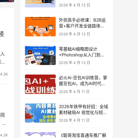
发客户-内容营销-从0到3
2026 年 4 月 13 日
做外贸实战课6-27期
外贸高手必修课：B2B运
营+客户开发全链路体系
课 | 从0到1成为外贸精英
频
2026 年 4 月 13 日
零基础AI缩略图设计
入
+Photoshop从入门到精
通 全套教程（含形象照拍
源
2026 年 4 月 13 日
摄精修）
4.2K
必火Ai-豆包AI训练营，掌
握豆包AI，成为AI时代的
全能型人才
2026 年 4 月 11 日
2026年铁甲有好招：全域
素材破局AI 视觉化与短剧
【揭
营销实战指南——高效增
2026 年 4 月 11 日
，包
长秘籍，系统掌握可落
地、能跑量的内容与投放
《聪哥淘宝直通车推广解
4.2K
策略