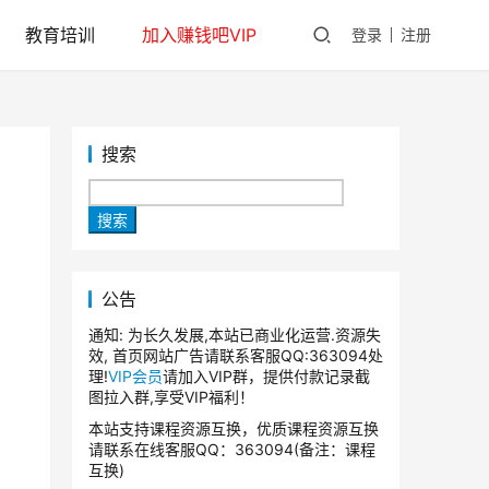
教育培训
加入赚钱吧VIP
登录
注册
搜索
搜索
公告
通知: 为长久发展,本站已商业化运营.资源失
效, 首页网站广告请联系客服QQ:363094处
理!
VIP会员
请加入VIP群，提供付款记录截
图拉入群,享受VIP福利！
本站支持课程资源互换，优质课程资源互换
请联系在线客服QQ：363094(备注：课程
互换)