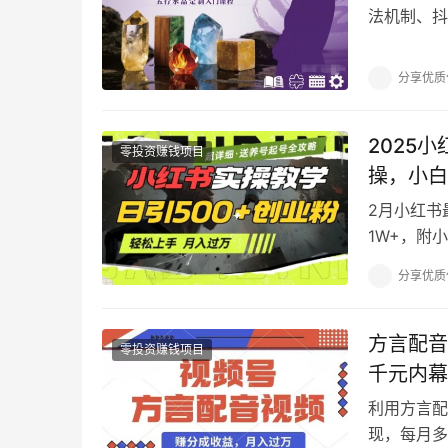
法机制、抖
课程内容：
分享优质
2025
零投资赚钱项目
操，小白
2月小红书
1W+，附
姆级课程带你
分享优质
方言配音
零投资赚钱项目
千元内幕
利用方言配
现，每月多