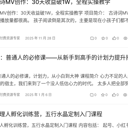
古诗MV创作：30天收益破1W，全程实操教学
诗MV创作：30天收益破1W，全程实操教学 项目简介： 古诗词M
播放量都很高。 孩子阅读倒是其次的，主要是现在小孩子们都
有时候为了控制孩子，家…
付费资源专家
2025 年 11 月 28 日
0
0
0
：普通人的必修课——从新手到高手的计划力提升
普通人的必修课，计划力，从小白到大神 课程简介 心力不足的人
的宿主，我们来到了一个没人低估心力的时代。 太多人把全部
自己的技能上，以为有了技能就…
付费资源专家
2025 年 1 月 6 日
0
0
0
主理人孵化训练营，五行水晶定制入门课程
理人孵化训练营，五行水晶定制入门课程 内容包括： 起号、小红