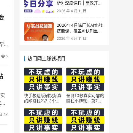
析》深度课程 | 高效开
车、极速投产系统实操课
2026 年 4 月 11 日
会
2026年4月陈厂长AI实战
技能课：覆盖AI认知重
构、智能体与大模型解
2026 年 4 月 11 日
析、提示词工程、AI记忆
帮
体系、语料运营及coze平
台智能体搭建全核心内容
5
热门网上赚钱项目
站
时实
快手极速版刷视频真
亲测10款真实可靠的
的能赚钱吗？3个隐
赚钱小游戏，第7款
坛等
藏技巧实测揭秘
最适合通勤路上玩
4.2K