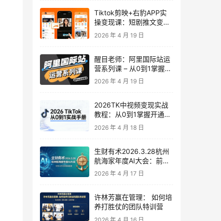
Tiktok剪映+右豹APP实
操变现课：短剧推文变现
全教程来了！
2026 年 4 月 19 日
醒目老师：阿里国际站运
营系列课 – 从0到1掌握平
台运营核心技巧
2026 年 4 月 19 日
2026TK中视频变现实战
教程：从0到1掌握开通、
养号、剪辑到变现，新手
2026 年 4 月 18 日
副业首选
生财有术2026.3.28杭州
航海家年度AI大会：前沿
趋势×落地案例×技能图谱
2026 年 4 月 17 日
许林芳赢在管理： 如何培
养打胜仗的团队特训营
2026 年 4 月 16 日