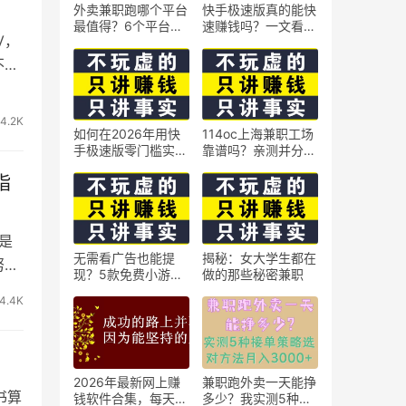
外卖兼职跑哪个平台
快手极速版真的能快
最值得？6个平台实
速赚钱吗？一文看懂
V，
测对比
真相
不离
4.2K
如何在2026年用快
114oc上海兼职工场
手极速版零门槛实现
靠谱吗？亲测并分享
日赚50元？5个实操
3个最新上海兼职机
指
技巧
会
是
无需看广告也能提
揭秘：女大学生都在
努力
现？5款免费小游戏
做的那些秘密兼职
实测可到账支付宝
4.4K
2026年最新网上赚
兼职跑外卖一天能挣
书算
钱软件合集，每天免
多少？我实测5种接