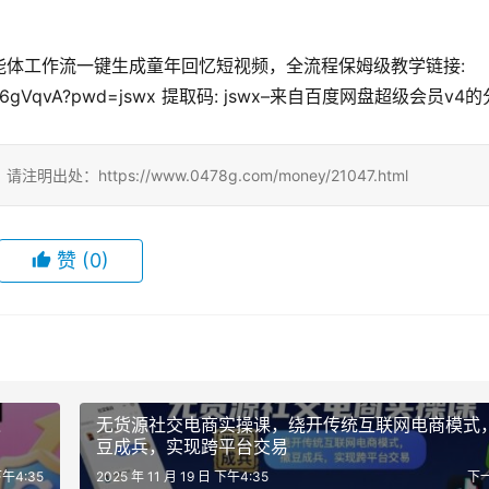
ze智能体工作流一键生成童年回忆短视频，全流程保姆级教学链接: 
ZLwNYk6gVqvA?pwd=jswx 提取码: jswx–来自百度网盘超级会员v4
ttps://www.0478g.com/money/21047.html
赞
(0)
入
无货源社交电商实操课，绕开传统互联网电商模式
豆成兵，实现跨平台交易
下午4:35
2025 年 11 月 19 日 下午4:35
下