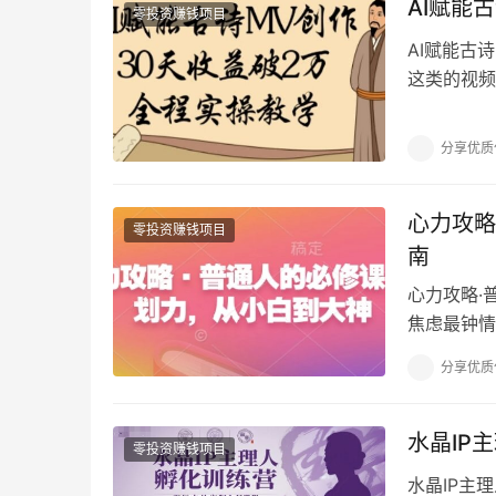
AI赋能
零投资赚钱项目
AI赋能古
这类的视频
手机，但是
分享优质
心力攻略
零投资赚钱项目
南
心力攻略·
焦虑最钟情
花在了打磨
分享优质
水晶IP
零投资赚钱项目
水晶IP主