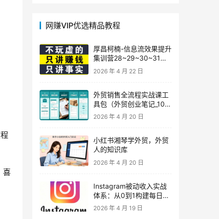
网赚VIP优选精品教程
厚昌柯楠-信息流效果提升
集训营28~29~30~31
期，智能投放·巨量AD/百
2026 年 4 月 22 日
度优化·AI提效指南
外贸销售全流程实战课工
具包（外贸创业笔记_10年
外贸经验）
2026 年 4 月 20 日
教程
小红书湘琴学外贸，外贸
人的知识库
2026 年 4 月 20 日
，喜
Instagram被动收入实战
体系：从0到1构建每日盈
利的自动销售漏斗
2026 年 4 月 19 日