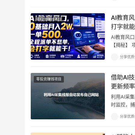
AI教育
零投资赚钱项目
打字就能
AI教育风
【揭秘】 项
老师做教案
分享优质
借助AI
零投资赚钱项目
更新频率
利用AI采
时监控，捕
多源数据，
分享优质