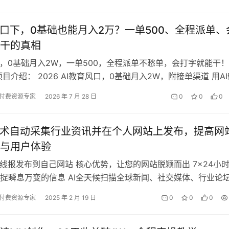
风口下，0基础也能月入2万？一单500、全程派单、
干的真相
口，0基础月入2W，一单500，全程派单不愁单，会打字就能干！
目介绍： 2026 AI教育风口，0基础月入2W，附接单渠道 用AI
、课件、微课，发…
付费资源专家
2026 年 7 月 28 日
0
0
0
技术自动采集行业资讯并在个人网站上发布，提高网
与用户体验
集线报发布到自己网站 核心优势，让您的网站脱颖而出 7×24小
捉瞬息万变的信息 AI全天候扫描全球新闻、社交媒体、行业论
第一时间抓取热点事件、…
付费资源专家
2025 年 2 月 19 日
0
0
0