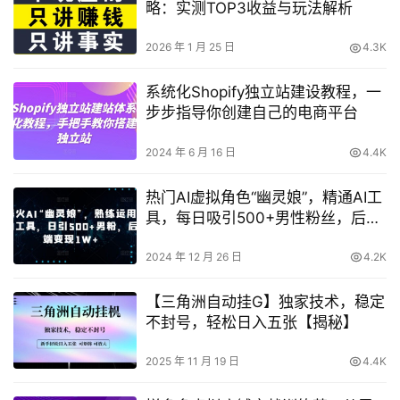
略：实测TOP3收益与玩法解析
2026 年 1 月 25 日
4.3K
系统化Shopify独立站建设教程，一
步步指导你创建自己的电商平台
2024 年 6 月 16 日
4.4K
热门AI虚拟角色“幽灵娘”，精通AI工
具，每日吸引500+男性粉丝，后端
变现超1万元【深度解析】
2024 年 12 月 26 日
4.2K
【三角洲自动挂G】独家技术，稳定
不封号，轻松日入五张【揭秘】
2025 年 11 月 19 日
4.4K