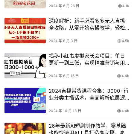
2024 年 6 月 26 日
4.1K
深度解析：新手必看多多无人直播
全攻略，从零开始实操教学，轻松
实现直播收益翻倍达2000+
2024 年 8 月 3 日
4.5K
揭秘小红书虚拟家长会项目：单日
更新一到三张，实现精准营销与用
户增长
2024 年 6 月 16 日
4.4K
2024直播带货课程合集：3000+行
业分类主播话术，全面解析底层逻
辑与灵活运用（8月更新）
2024 年 10 月 13 日
4.4K
26年最新AI短剧制作教学，零基础
也能快速用AI工具打造高完播、高