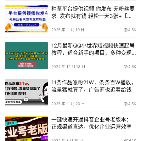
种草平台提供视频 你发布 无粉丝要
求 发布就有钱 轻松一天3张+【揭
秘】
2025 年 11 月 19 日
4.5K
12月最新QQ小世界短视频快速起号
教程，适合新手的项目，多种变现
方法
2024 年 12 月 13 日
4.5K
11条作品涨粉21W，条条百W播放，
流量猛就算了，广告商也追着给钱
2025 年 11 月 20 日
4.5K
一键快速开通抖音企业号老版本：
正规渠道直达，优化企业运营效率
2024 年 8 月 19 日
4.1K