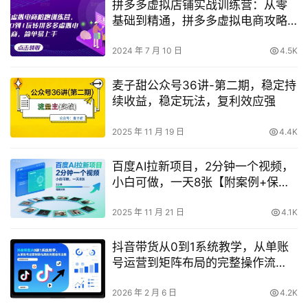
拼多多虚拟店铺实战训练营：从零
基础到精通，拼多多虚拟电商攻略
【新手友好】
2024 年 7 月 10 日
4.5K
麦子甜公众号36讲-第二期，稳定持
续收益，稳定玩法，复利效应强
2025 年 11 月 19 日
4.4K
百度AI拉新项目，2分钟一个视频，
小白可做，一天8张【附案例+保姆
级教程】
2025 年 11 月 21 日
4.1K
抖音带货从0到1系统教学，从单账
号运营到矩阵布局的完整操作流
程，实现低成本启动与高效带货
2026 年 2 月 6 日
4.2K