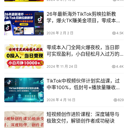
26年最新海外TikTok剪映拉新教
学，爆火TK賺美金项目，零成本，
新手也能月入5K美刀
2026 年 2 月 2 日
4.5K
零成本入门全网火爆夜校，当日即
可实现盈利，小白轻松月入过万的
独家秘籍
2024 年 11 月 24 日
4.4K
TikTok中视频伙伴计划实战课，过
中率100%，低封号+播放量賺收
益，个人矩阵均可做
2026 年 4 月 16 日
829
短视频创作进阶课程：深度辅导与
极致交付，解锁创作者成功秘诀