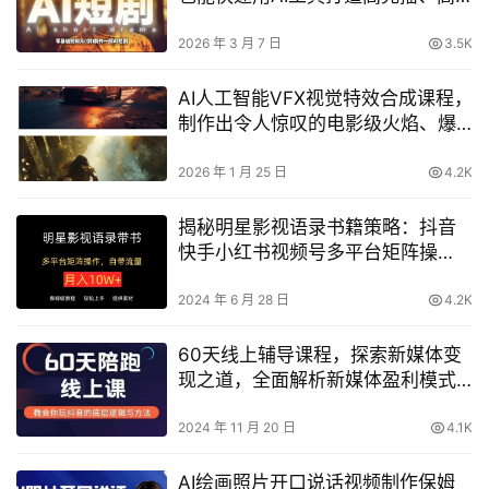
流量的真人感短剧
2026 年 3 月 7 日
3.5K
AI人工智能VFX视觉特效合成课程，
制作出令人惊叹的电影级火焰、爆
炸、角色和环境特效
2026 年 1 月 25 日
4.2K
揭秘明星影视语录书籍策略：抖音
快手小红书视频号多平台矩阵操
作，自带流量，月入10W+！
2024 年 6 月 28 日
4.2K
60天线上辅导课程，探索新媒体变
现之道，全面解析新媒体盈利模式
与策略
2024 年 11 月 20 日
4.1K
AI绘画照片开口说话视频制作保姆