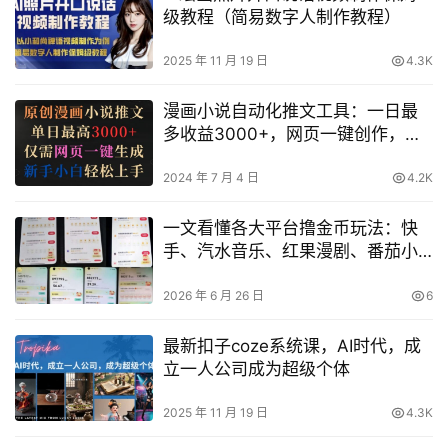
级教程（简易数字人制作教程）
2025 年 11 月 19 日
4.3K
漫画小说自动化推文工具：一日最
多收益3000+，网页一键创作，新
手小白快速上手指南【揭秘】
2024 年 7 月 4 日
4.2K
一文看懂各大平台撸金币玩法：快
手、汽水音乐、红果漫剧、番茄小
说、木叶短剧的一波流实操（含398
元教程）
2026 年 6 月 26 日
6
最新扣子coze系统课，AI时代，成
立一人公司成为超级个体
2025 年 11 月 19 日
4.3K