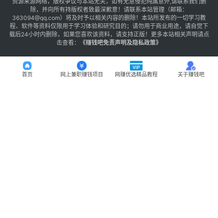
资源来源网络，版权争议与本站无关，如有无意侵犯纯属意外,请联系我们删
除，并向所有持版权者致最深歉意！请联系本站管理（邮箱：
363094@qq.com）将及时予以相关内容的删除！本站所发布的一切学习教
程、软件等资料仅限用于学习体验和研究目的；请勿用于商业用途，请自觉下
载后24小时内删除，如果您喜欢该资料，请支持正版！更多本站相关声明请点
击查看：
《
赚钱吧免责声明及隐私政策
》
首页
网上兼职赚钱项目
网赚优选精品教程
关于赚钱吧