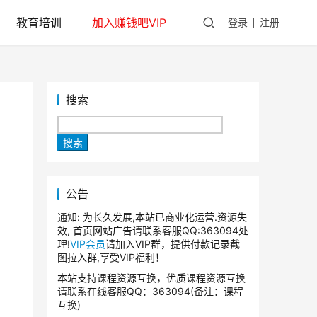
教育培训
加入赚钱吧VIP
登录
注册
搜索
搜索
公告
通知: 为长久发展,本站已商业化运营.资源失
效, 首页网站广告请联系客服QQ:363094处
理!
VIP会员
请加入VIP群，提供付款记录截
图拉入群,享受VIP福利！
本站支持课程资源互换，优质课程资源互换
请联系在线客服QQ：363094(备注：课程
互换)