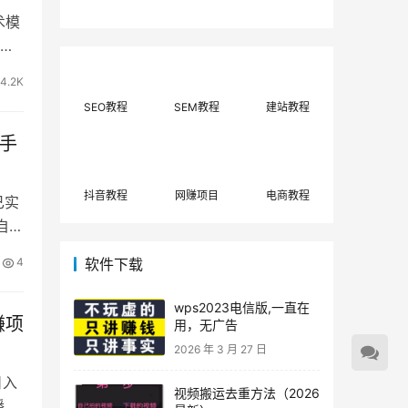
费网上兼职赚钱正规
单策略，选对方法月
术模
平台推荐(每日更
入3000+
新)！
别盲
4.2K
SEO教程
SEM教程
建站教程
础手
抖音教程
网赚项目
电商教程
已实
自动
软件下载
4
wps2023电信版,一直在
赚项
用，无广告
2026 年 3 月 27 日
日入
视频搬运去重方法（2026
播技