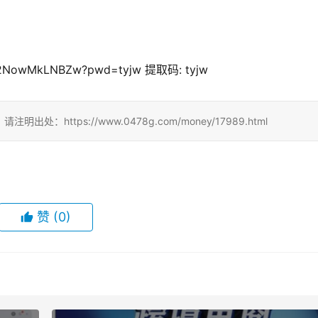
DhY2NowMkLNBZw?pwd=tyjw 提取码: tyjw
ttps://www.0478g.com/money/17989.html
赞
(0)