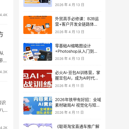
发客户-内容营销-从0到3
2026 年 4 月 13 日
做外贸实战课6-27期
4.4K
外贸高手必修课：B2B运
营+客户开发全链路体系
课 | 从0到1成为外贸精英
2026 年 4 月 13 日
方
零基础AI缩略图设计
+Photoshop从入门到精
从
通 全套教程（含形象照拍
2026 年 4 月 13 日
带你
摄精修）
4.3K
必火Ai-豆包AI训练营，掌
握豆包AI，成为AI时代的
全能型人才
2026 年 4 月 11 日
2026年铁甲有好招：全域
知识
素材破局AI 视觉化与短剧
第八
营销实战指南——高效增
2026 年 4 月 11 日
长秘籍，系统掌握可落
地、能跑量的内容与投放
《聪哥淘宝直通车推广解
策略
4.2K