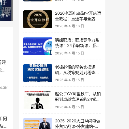
用于
2026老邓电商淘宝开店运
一篇
营教程：直通车与全店推
广系统课
2026 年 4 月 16 日
鹅姐职场：职场竞争力系
统课：24节职场课，系统
提升竞争力
2026 年 4 月 15 日
搭建
老板必懂的税务实操逻
流
辑，从税筹规划到稽查应
对，为企业稳健增长保驾
2026 年 4 月 15 日
护航
4.3K
赵公子GY阿里铁军：从销
冠到卓越管理者的24堂实
战课
2026 年 4 月 15 日
如何
2025-2026大卫AI闪电做
及
外贸实战课-外贸建站-开