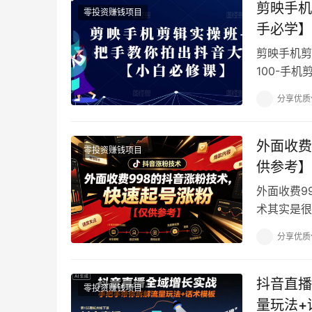
剪映手机
零投资赚钱项目
手必学】
剪映手机剪
100-手机
作抖音爆款视
分享优质
外面收费
零投资赚钱项目
供参考】
外面收费9
术其实是很
提示本文仅
分享优质
抖音直播
零投资赚钱项目
量玩法+