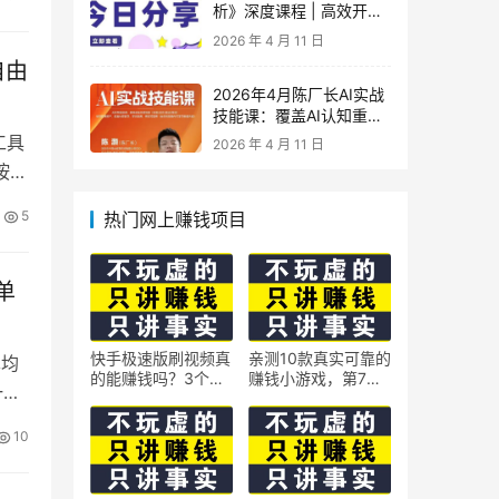
析》深度课程 | 高效开
车、极速投产系统实操课
2026 年 4 月 11 日
自由
2026年4月陈厂长AI实战
技能课：覆盖AI认知重
构、智能体与大模型解
工具
2026 年 4 月 11 日
析、提示词工程、AI记忆
按下
体系、语料运营及coze平
台智能体搭建全核心内容
5
热门网上赚钱项目
单
快手极速版刷视频真
亲测10款真实可靠的
单均
的能赚钱吗？3个隐
赚钱小游戏，第7款
一个
藏技巧实测揭秘
最适合通勤路上玩
10