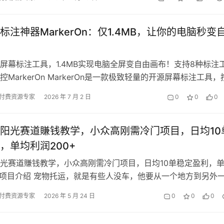
标注神器MarkerOn：仅1.4MB，让你的电脑秒变
屏幕标注工具，1.4MB实现电脑全屏变自由画布！支持8种标注
MarkerOn MarkerOn是一款极致轻量的开源屏幕标注工具，
在任意软件界…
付费资源专家
2026 年 7 月 2 日
0
0
0
阳光赛道賺钱教学，小众高刚需冷门项目，日均10
，单均利润200+
光赛道賺钱教学，小众高刚需冷门项目，日均10单稳定盈利，
+ 项目介绍 宠物托运，就是有些人没车，他要从一个地方到另外
有些年轻人打工的，他今年在…
付费资源专家
2026 年 5 月 24 日
0
0
0