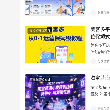
注意事项!.m
分享优质
美客多平
零投资赚钱项目
位保姆式
​美客多开
0-1运营
快速入门到
分享优质
淘宝蓝海
零投资赚钱项目
淘宝蓝海小
普及 2-第
课-市场调
分享优质