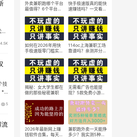
新
外卖兼职跑哪个平台
快手极速版真的能快
最值得？6个平台实
速赚钱吗？一文看懂
测对比
真相
松制
4.5K
如何在2026年用快
114oc上海兼职工场
手极速版零门槛实现
靠谱吗？亲测并分享
日赚50元？5个实操
3个最新上海兼职机
技巧
会
仅
个技
揭秘：女大学生都在
无需看广告也能提
*
做的那些秘密兼职
现？5款免费小游戏
实测可到账支付宝
5
解流
2026年最新网上赚
兼职跑外卖一天能挣
钱软件合集，每天免
多少？我实测5种接