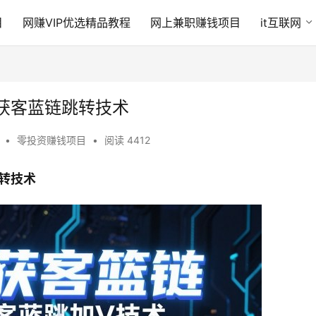
目
网赚VIP优选精品教程
网上兼职赚钱项目
it互联网
获客蓝链跳转技术
3
•
零投资赚钱项目
•
阅读 4412
转技术