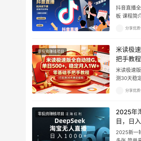
抖音直播全
板 课程简
目试错 团
分享优质
米读极速
零投资赚钱项目
把手教程
米读极速版
测30天稳
挂G不用盯
分享优质
2025
零投资赚钱项目
目，日入
2025新
多张 简单