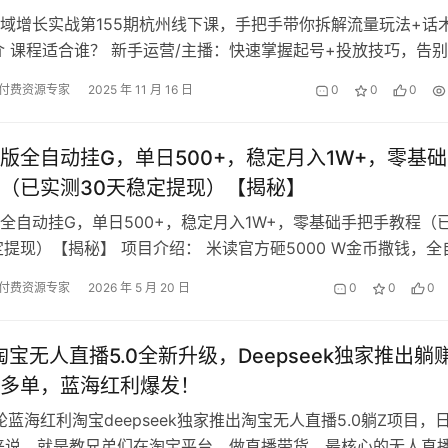
域增长实战第155期杭州线下课，手把手带你拆解流量玩法+话
介 课程适合谁？​​ 新手运营/主播：快速掌握起号+投放技巧，告
队负责人：优化排品策…
付费资源专家
2025 年 11 月 16 日
0
0
0
版全自动挂G，单日500+，稳定月入1W+，零基
（已实测30天稳定提现）【揭秘】
全自动挂G，单日500+，稳定月入1W+，零基础手把手教程（
定提现）【揭秘】 项目介绍： 米读官方砸5000 W金币撒钱，全
，单号稳入30+/…
付费资源专家
2026 年 5 月 20 日
0
0
0
年淘宝无人直播5.0全新升级，Deepseek独家推出躺
多单，蓝海红利爆发！
一轮蓝海红利淘宝deepseek独家推出淘宝无人直播5.0躺Z项目，
来说，就是教兄弟们在淘宝平台，做直播带货，最核心的无人直