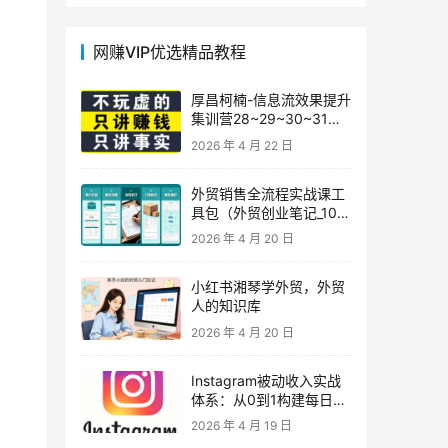
网赚VIP优选精品教程
厚昌柯楠-信息流效果提升
集训营28~29~30~31
期，智能投放·巨量AD/百
2026 年 4 月 22 日
度优化·AI提效指南
外贸销售全流程实战课工
具包（外贸创业笔记_10年
外贸经验）
2026 年 4 月 20 日
小红书湘琴学外贸，外贸
人的知识库
2026 年 4 月 20 日
Instagram被动收入实战
体系：从0到1构建每日盈
利的自动销售漏斗
2026 年 4 月 19 日