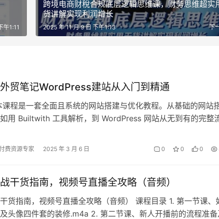
跨境电商财稅合规底层逻辑思维课，财务思维超实
货讲解实现利润增长
 下午1:11
2025 年 11 月 9 日 下午1:13
下
外贸笔记WordPress建站从入门到精通
本课程是一套全面且系统的网站搭建与优化教程。从基础的网站
用 Builtwith 工具解析，到 WordPress 网站从无到有的完整
名选择、在…
付费资源专家
2025 年 3 月 6 日
0
0
0
战干货指南，视频号直播全攻略（音频）
干货指南，视频号直播全攻略（音频） 课程目录 1. 第一节课、
及头像四件套的装修.m4a 2. 第二节课、新人开播前的流程准备