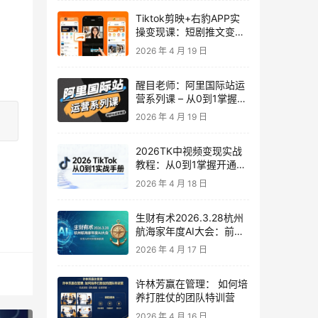
Tiktok剪映+右豹APP实
操变现课：短剧推文变现
全教程来了！
2026 年 4 月 19 日
醒目老师：阿里国际站运
营系列课 – 从0到1掌握平
台运营核心技巧
2026 年 4 月 19 日
2026TK中视频变现实战
教程：从0到1掌握开通、
养号、剪辑到变现，新手
2026 年 4 月 18 日
副业首选
生财有术2026.3.28杭州
航海家年度AI大会：前沿
趋势×落地案例×技能图谱
2026 年 4 月 17 日
许林芳赢在管理： 如何培
养打胜仗的团队特训营
2026 年 4 月 16 日