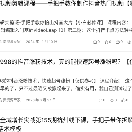
视频剪辑课程——手把手教你制作抖音热门视频【
辑实操班-手把手教你拍出抖音大片【小白必修课】 课程内容：
剪辑编辑入门基础videoLeap 101-第二期：这个抖音卡点方法轻
频! 102…
付费资源专家
2024 年 11 月 10 日
0
0
0
998的抖音涨粉技术，真的能快速起号涨粉吗？【
98的抖音涨粉技术，快速起号涨粉【仅供参考】 课程介绍： 这
早的了，只不过最近又被掀起来了，确实有用，我自己测试过了 
为介绍，不构成任何收益承诺…
付费资源专家
2026 年 6 月 27 日
0
0
0
全域增长实战第155期杭州线下课，手把手带你拆
话术模板