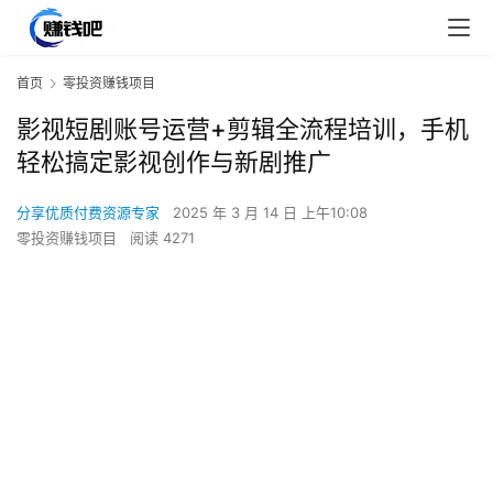
首页
零投资赚钱项目
影视短剧账号运营+剪辑全流程培训，手机
轻松搞定影视创作与新剧推广
分享优质付费资源专家
2025 年 3 月 14 日 上午10:08
零投资赚钱项目
阅读 4271