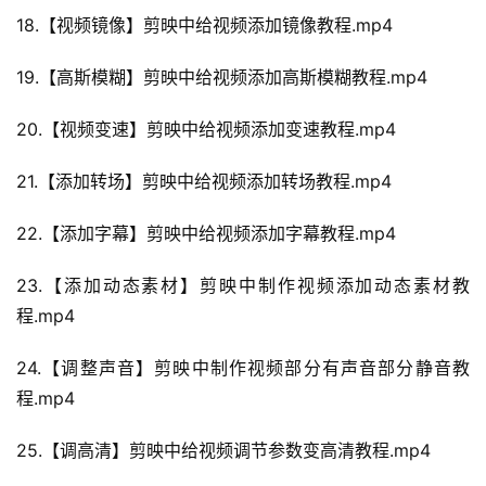
18.【视频镜像】剪映中给视频添加镜像教程.mp4
19.【高斯模糊】剪映中给视频添加高斯模糊教程.mp4
20.【视频变速】剪映中给视频添加变速教程.mp4
21.【添加转场】剪映中给视频添加转场教程.mp4
22.【添加字幕】剪映中给视频添加字幕教程.mp4
23.【添加动态素材】剪映中制作视频添加动态素材教
程.mp4
24.【调整声音】剪映中制作视频部分有声音部分静音教
程.mp4
25.【调高清】剪映中给视频调节参数变高清教程.mp4