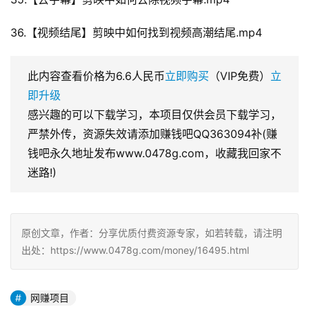
36.【视频结尾】剪映中如何找到视频高潮结尾.mp4
此内容查看价格为
6.6
人民币
立即购买
（VIP免费）
立
即升级
感兴趣的可以下载学习，本项目仅供会员下载学习，
严禁外传，资源失效请添加赚钱吧QQ363094补(赚
钱吧永久地址发布www.0478g.com，收藏我回家不
迷路!)
原创文章，作者：分享优质付费资源专家，如若转载，请注明
出处：https://www.0478g.com/money/16495.html
网赚项目