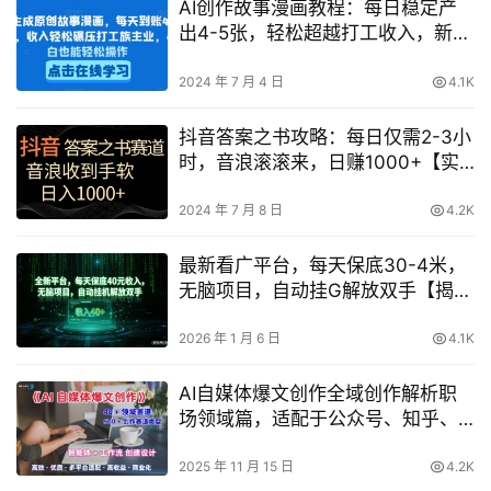
AI创作故事漫画教程：每日稳定产
出4-5张，轻松超越打工收入，新手
也能快速上手
2024 年 7 月 4 日
4.1K
抖音答案之书攻略：每日仅需2-3小
时，音浪滚滚来，日赚1000+【实
操揭秘】
2024 年 7 月 8 日
4.2K
最新看广平台，每天保底30-4米，
无脑项目，自动挂G解放双手【揭
秘】
2026 年 1 月 6 日
4.1K
AI自媒体爆文创作全域创作解析职
场领域篇，适配于公众号、知乎、
头条，月入1W+
2025 年 11 月 15 日
4.2K