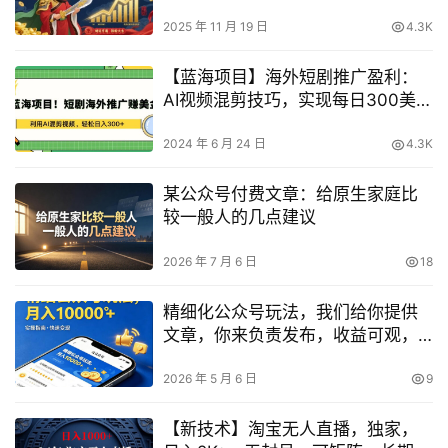
2025 年 11 月 19 日
4.3K
【蓝海项目】海外短剧推广盈利：
AI视频混剪技巧，实现每日300美金
收益解析
2024 年 6 月 24 日
4.3K
某公众号付费文章：给原生家庭比
较一般人的几点建议
2026 年 7 月 6 日
18
精细化公众号玩法，我们给你提供
文章，你来负责发布，收益可观，
月入1W+【揭秘】
2026 年 5 月 6 日
9
【新技术】淘宝无人直播，独家，