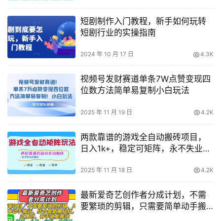
短剧制作入门教程，新手如何玩转
短剧行业的实操指南
2024 年 10 月 17 日
4.3K
视频号发财赛道单条7W点赞变现四
位数方法简单易复制小白玩法
2025 年 11 月 19 日
4.2K
两款靠谱的游戏全自动搬砖项目，
日入1k+，稳定可矩阵，永不失业的
副业【揭秘】
2025 年 11 月 18 日
4.2K
最新爱奇艺创作者分成计划，不需
要繁琐的剪辑，只需要简单动手搬
运，一键过原创，有手就能做