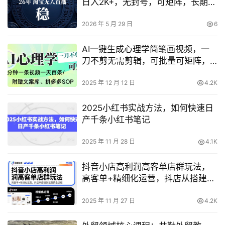
日入2K+，无封号，可矩阵，长期稳
定【揭秘】
2026 年 5 月 29 日
6
AI一键生成心理学简笔画视频，一
刀不剪无需剪辑，可批量可矩阵，
带书带素材带资料带徒弟
2025 年 12 月 12 日
4.2K
2025小红书实战方法，如何快速日
产千条小红书笔记
2025 年 11 月 28 日
4.1K
抖音小店高利润高客单店群玩法，
高客单+精细化运营，抖店从搭建到
运营的全流程（更新）
2025 年 11 月 27 日
4.2K