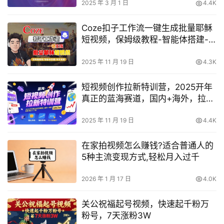
2025 年 3 月 1 日
4.4K
Coze扣子工作流一键生成批量耶稣
短视频，保姆级教程-智能体搭建-
项目实操
2025 年 11 月 19 日
4.3K
短视频创作拉新特训营，2025开年
真正的蓝海赛道，国内+海外，拉新
单价5-7米
2025 年 11 月 19 日
4.4K
在家拍视频怎么赚钱?适合普通人的
5种主流变现方式,轻松月入过千
2026 年 1 月 17 日
4.0K
关公祝福起号视频，快速起千粉万
粉号，7天涨粉3W