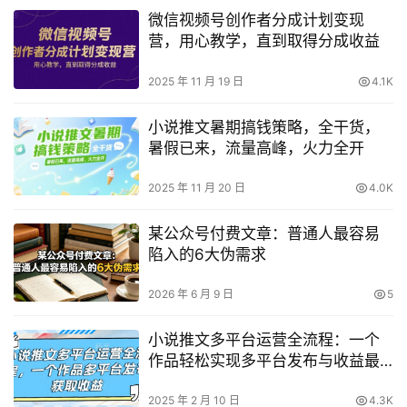
微信视频号创作者分成计划变现
营，用心教学，直到取得分成收益
2025 年 11 月 19 日
4.1K
小说推文暑期搞钱策略，全干货，
暑假已来，流量高峰，火力全开
2025 年 11 月 20 日
4.0K
某公众号付费文章：普通人最容易
陷入的6大伪需求
2026 年 6 月 9 日
5
小说推文多平台运营全流程：一个
作品轻松实现多平台发布与收益最
大化
2025 年 2 月 10 日
4.3K