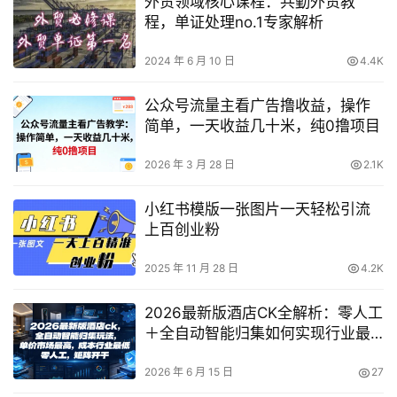
外贸领域核心课程：共勤外贸教
程，单证处理no.1专家解析
2024 年 6 月 10 日
4.4K
公众号流量主看广告撸收益，操作
简单，一天收益几十米，纯0撸项目
2026 年 3 月 28 日
2.1K
小红书模版一张图片一天轻松引流
上百创业粉
2025 年 11 月 28 日
4.2K
2026最新版酒店CK全解析：零人工
＋全自动智能归集如何实现行业最
低成本与市场最高单价？
2026 年 6 月 15 日
27