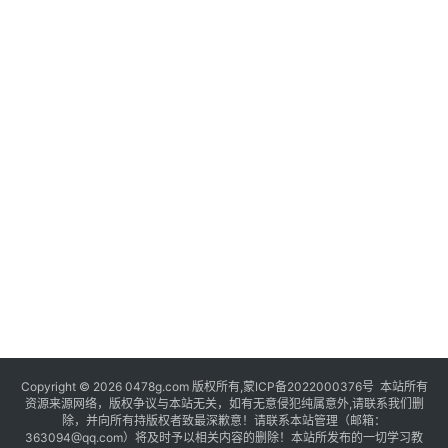
Copyright © 2026 0478g.com 版权所有,蒙ICP备2022000376号 本站所有
资源来源网络，版权争议与本站无关，如有无意侵犯纯属意外,请联系我们删
除，并向所有持版权者致最深歉意！请联系本站管理（邮箱：
363094@qq.com）将及时予以相关内容的删除！本站所发布的一切学习教