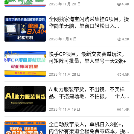
2025 年 11 月 20 日
4.4K
全网独家淘宝闪购采集挂G项目，操
作简单无脑，单窗口轻松日入
40+，可矩阵多开【揭秘】
2026 年 1 月 6 日
4.2K
快手CP项目，最新交友赛道玩法，
可矩阵可批量，单人单号一天2张+
2025 年 11 月 28 日
4.5K
AI助力服装带货，不出镜、不买样
品、不搭建场地、不拍摄，一个人
在家就能做服装达人带货
2025 年 11 月 19 日
4.4K
全自动数字录入，单机日入3张+，
内含所有渠道全程免费零成本，操