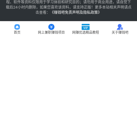
程、软件等资料仅限用于学习体验和研究目的；请勿用于商业用途，请自觉下
载后24小时内删除，如果您喜欢该资料，请支持正版！更多本站相关声明请点
击查看：
《
赚钱吧免责声明及隐私政策
》
首页
网上兼职赚钱项目
网赚优选精品教程
关于赚钱吧