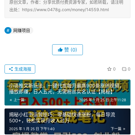
原创文章，作者：分享优质付费资源专家，如若转载，请注明
出处：https://www.0478g.com/money/14559.html
网赚项目
赞
(0)
生成海报
0
0
小说推文新玩法，一键代发每月最高900条原创视频，
播放即赚，日入五元，无需粉丝实名认证【揭秘】
上一篇
2025 年 1 月 25 日 上午11:28
揭秘小红书运营技巧：零基础快速涨粉，每日导流
500+，轻松实现月收入过万
2025 年 1 月 25 日 下午1:40
下一篇