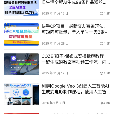
旧生活全程AI生成98条作品粉丝
12.7W
2025 年 11 月 15 日
4.2K
快手CP项目，最新交友赛道玩法，
可矩阵可批量，单人单号一天2张+
2025 年 11 月 28 日
4.5K
COZE(扣子)保姆式实操拆解教程，
一键生成道教玄学视频工作流，内
含隐藏小技巧
2025 年 11 月 19 日
4.2K
利l用Google Veo 3创建人工智能AI
生成式电影制作课程，使用人工智
能的力量创建令人惊叹的视频
2026 年 1 月 7 日
4.3K