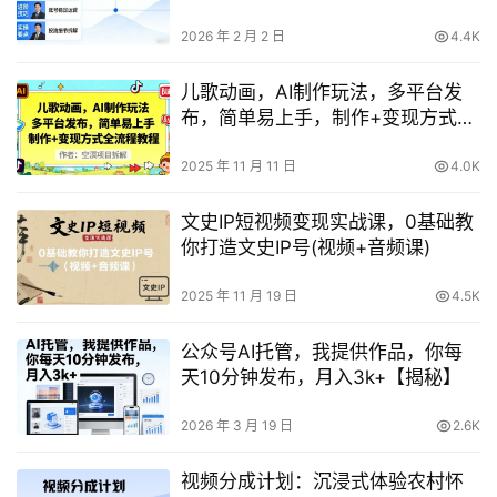
号，稳号，投流细节全部都有
2026 年 2 月 2 日
4.4K
儿歌动画，AI制作玩法，多平台发
布，简单易上手，制作+变现方式全
流程教程
2025 年 11 月 11 日
4.0K
文史IP短视频变现实战课，0基础教
你打造文史IP号(视频+音频课)
2025 年 11 月 19 日
4.5K
公众号AI托管，我提供作品，你每
天10分钟发布，月入3k+【揭秘】
2026 年 3 月 19 日
2.6K
视频分成计划：沉浸式体验农村怀