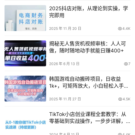
2025抖店对账，从理论到实操，学
完即用
2025 年 11 月 20 日
4.4K
揭秘无人售货机视频审核：人人可
做，随时随地动手就能日赚400+
2026 年 6 月 13 日
7
韩国游戏自动搬砖项目，日收益
1k+，可矩阵放大，小白轻松入手
【揭秘】
2025 年 11 月 27 日
4.5K
TikTok小店创业课程全套教学：从
零基础到实战操作，一步步详解，
易懂易学
2024 年 6 月 11 日
4.4K