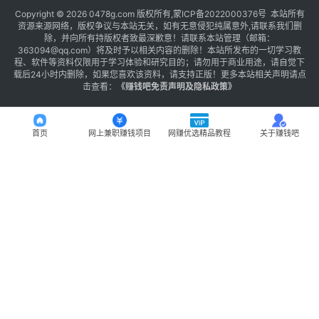
Copyright © 2026 0478g.com 版权所有,蒙ICP备2022000376号 本站所有
资源来源网络，版权争议与本站无关，如有无意侵犯纯属意外,请联系我们删
除，并向所有持版权者致最深歉意！请联系本站管理（邮箱：
363094@qq.com）将及时予以相关内容的删除！本站所发布的一切学习教
程、软件等资料仅限用于学习体验和研究目的；请勿用于商业用途，请自觉下
载后24小时内删除，如果您喜欢该资料，请支持正版！更多本站相关声明请点
击查看：
《
赚钱吧免责声明及隐私政策
》
首页
网上兼职赚钱项目
网赚优选精品教程
关于赚钱吧