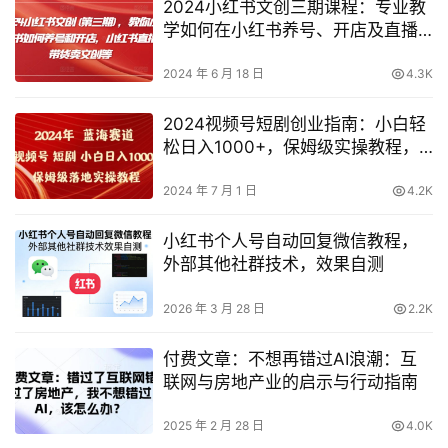
2024小红书文创三期课程：专业教
学如何在小红书养号、开店及直播
带货销售文创产品
2024 年 6 月 18 日
4.3K
2024视频号短剧创业指南：小白轻
松日入1000+，保姆级实操教程，
详解盈利奥秘【深度揭秘】
2024 年 7 月 1 日
4.2K
小红书个人号自动回复微信教程，
外部其他社群技术，效果自测
2026 年 3 月 28 日
2.2K
付费文章：不想再错过AI浪潮：互
联网与房地产业的启示与行动指南
2025 年 2 月 28 日
4.0K