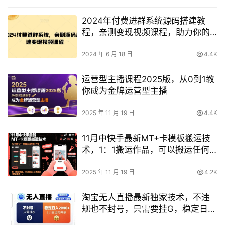
2024年付费进群系统源码搭建教
程，亲测变现视频课程，助力你的
业务增长！
2024 年 6 月 18 日
4.4K
运营型主播课程2025版，从0到1教
你成为金牌运营型主播
2025 年 11 月 19 日
4.4K
11月中快手最新MT+卡模板搬运技
术，1：1搬运作品，可以搬运任何
赛道（安卓手机）
2025 年 11 月 19 日
4.2K
淘宝无人直播最新独家技术，不违
规也不封号，只需要挂G，稳定日入
2k＋,小白也能当天开单【揭秘】