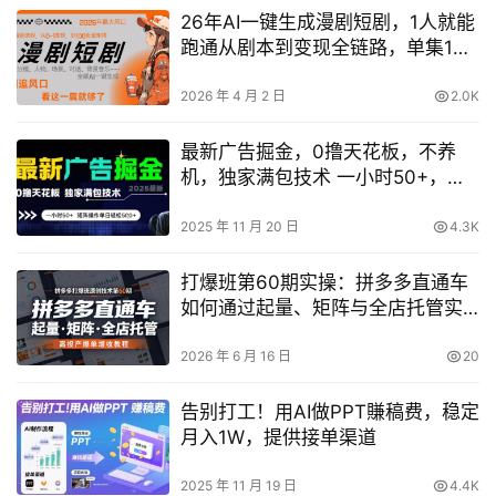
26年AI一键生成漫剧短剧，1人就能
跑通从剧本到变现全链路，单集1分
钟利润轻松300
2026 年 4 月 2 日
2.0K
最新广告掘金，0撸天花板，不养
机，独家满包技术 一小时50+，矩
阵操作单日轻松5张【揭秘】
2025 年 11 月 20 日
4.3K
打爆班第60期实操：拼多多直通车
如何通过起量、矩阵与全店托管实
现高投产爆单增收？
2026 年 6 月 16 日
20
告别打工！用AI做PPT賺稿费，稳定
月入1W，提供接单渠道
2025 年 11 月 19 日
4.4K