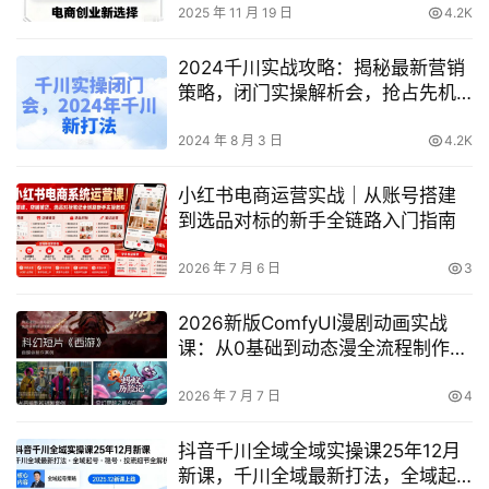
2025 年 11 月 19 日
4.2K
2024千川实战攻略：揭秘最新营销
策略，闭门实操解析会，抢占先机
赢战新一年
2024 年 8 月 3 日
4.2K
小红书电商运营实战｜从账号搭建
到选品对标的新手全链路入门指南
2026 年 7 月 6 日
3
2026新版ComfyUI漫剧动画实战
课：从0基础到动态漫全流程制作，
如何轻松实现流量变现？
2026 年 7 月 7 日
4
抖音千川全域全域实操课25年12月
新课，千川全域最新打法，全域起