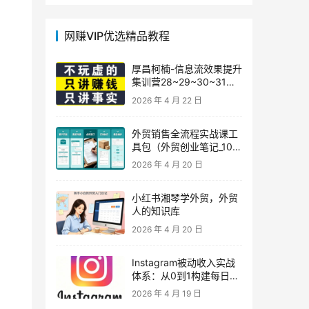
网赚VIP优选精品教程
厚昌柯楠-信息流效果提升
集训营28~29~30~31
期，智能投放·巨量AD/百
2026 年 4 月 22 日
度优化·AI提效指南
外贸销售全流程实战课工
具包（外贸创业笔记_10年
外贸经验）
2026 年 4 月 20 日
小红书湘琴学外贸，外贸
人的知识库
2026 年 4 月 20 日
Instagram被动收入实战
体系：从0到1构建每日盈
利的自动销售漏斗
2026 年 4 月 19 日