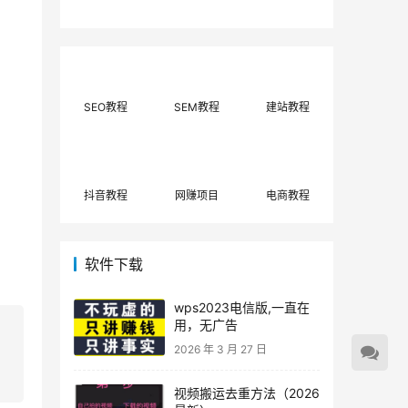
费网上兼职赚钱正规
单策略，选对方法月
平台推荐(每日更
入3000+
新)！
SEO教程
SEM教程
建站教程
抖音教程
网赚项目
电商教程
软件下载
wps2023电信版,一直在
用，无广告
2026 年 3 月 27 日
视频搬运去重方法（2026