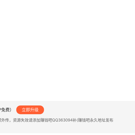
IP免费）
立即升级
传，资源失效请添加赚钱吧QQ363094补(赚钱吧永久地址发布