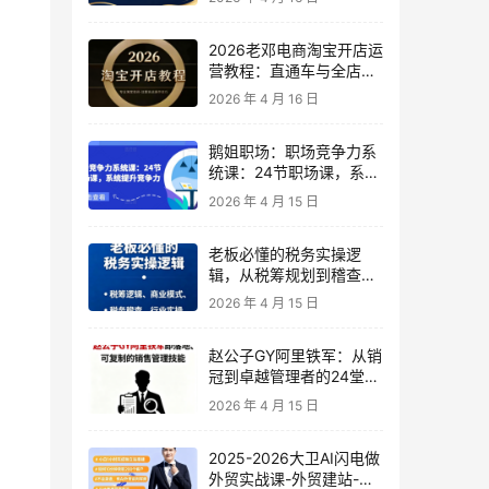
2026老邓电商淘宝开店运
营教程：直通车与全店推
广系统课
2026 年 4 月 16 日
鹅姐职场：职场竞争力系
统课：24节职场课，系统
提升竞争力
2026 年 4 月 15 日
老板必懂的税务实操逻
辑，从税筹规划到稽查应
对，为企业稳健增长保驾
2026 年 4 月 15 日
护航
赵公子GY阿里铁军：从销
冠到卓越管理者的24堂实
战课
2026 年 4 月 15 日
2025-2026大卫AI闪电做
外贸实战课-外贸建站-开