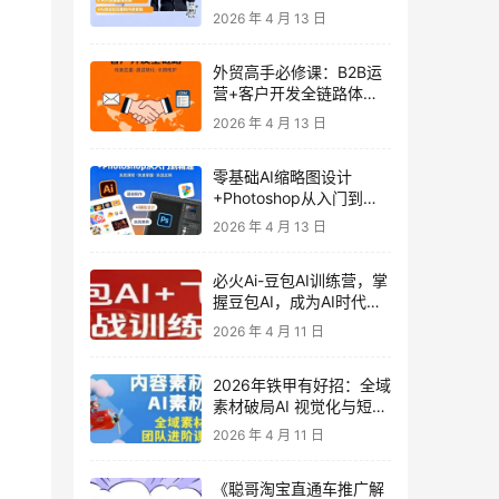
发客户-内容营销-从0到3
2026 年 4 月 13 日
做外贸实战课6-27期
外贸高手必修课：B2B运
营+客户开发全链路体系
课 | 从0到1成为外贸精英
2026 年 4 月 13 日
零基础AI缩略图设计
+Photoshop从入门到精
通 全套教程（含形象照拍
2026 年 4 月 13 日
摄精修）
必火Ai-豆包AI训练营，掌
握豆包AI，成为AI时代的
全能型人才
2026 年 4 月 11 日
2026年铁甲有好招：全域
素材破局AI 视觉化与短剧
营销实战指南——高效增
2026 年 4 月 11 日
长秘籍，系统掌握可落
地、能跑量的内容与投放
《聪哥淘宝直通车推广解
策略