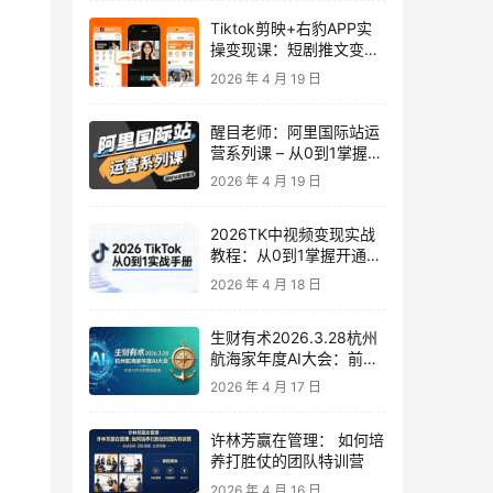
Tiktok剪映+右豹APP实
操变现课：短剧推文变现
全教程来了！
2026 年 4 月 19 日
醒目老师：阿里国际站运
营系列课 – 从0到1掌握平
台运营核心技巧
2026 年 4 月 19 日
2026TK中视频变现实战
教程：从0到1掌握开通、
养号、剪辑到变现，新手
2026 年 4 月 18 日
副业首选
生财有术2026.3.28杭州
航海家年度AI大会：前沿
趋势×落地案例×技能图谱
2026 年 4 月 17 日
许林芳赢在管理： 如何培
养打胜仗的团队特训营
2026 年 4 月 16 日