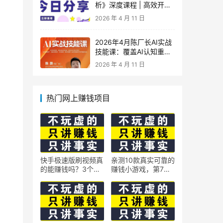
析》深度课程 | 高效开
车、极速投产系统实操课
2026 年 4 月 11 日
2026年4月陈厂长AI实战
技能课：覆盖AI认知重
构、智能体与大模型解
2026 年 4 月 11 日
析、提示词工程、AI记忆
体系、语料运营及coze平
台智能体搭建全核心内容
热门网上赚钱项目
快手极速版刷视频真
亲测10款真实可靠的
的能赚钱吗？3个隐
赚钱小游戏，第7款
藏技巧实测揭秘
最适合通勤路上玩