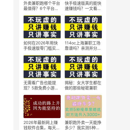
外卖兼职跑哪个平台
快手极速版真的能快
最值得？6个平台实
速赚钱吗？一文看懂
测对比
真相
如何在2026年用快
114oc上海兼职工场
手极速版零门槛实现
靠谱吗？亲测并分享
日赚50元？5个实操
3个最新上海兼职机
技巧
会
无需看广告也能提
揭秘：女大学生都在
现？5款免费小游戏
做的那些秘密兼职
实测可到账支付宝
2026年最新网上赚
兼职跑外卖一天能挣
钱软件合集，每天免
多少？我实测5种接