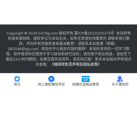
Copyright © 2026 0478g.com 版权所有,蒙ICP备2022000376号 本站所有
资源来源网络，版权争议与本站无关，如有无意侵犯纯属意外,请联系我们删
除，并向所有持版权者致最深歉意！请联系本站管理（邮箱：
363094@qq.com）将及时予以相关内容的删除！本站所发布的一切学习教
程、软件等资料仅限用于学习体验和研究目的；请勿用于商业用途，请自觉下
载后24小时内删除，如果您喜欢该资料，请支持正版！更多本站相关声明请点
击查看：
《
赚钱吧免责声明及隐私政策
》
首页
网上兼职赚钱项目
网赚优选精品教程
关于赚钱吧