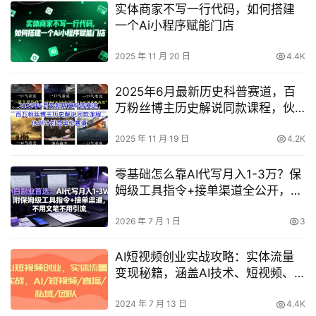
实体商家不写一行代码，如何搭建
一个Ai小程序赋能门店
2025 年 11 月 20 日
4.4K
2025年6月最新历史科普赛道，百
万粉丝博主历史解说同款课程，伙
伴计划高单价赛道
2025 年 11 月 19 日
4.2K
零基础怎么靠AI代写月入1-3万？保
姆级工具指令+接单渠道全公开，不
会写作也能做
2026 年 7 月 1 日
3
AI短视频创业实战攻略：实体流量
变现秘籍，涵盖AI技术、短视频、
直播、私域运营与团队建设全解析
2024 年 7 月 13 日
4.4K