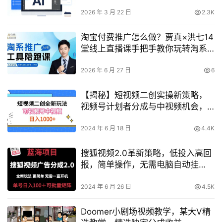
2026 年 3 月 22 日
2.3K
淘宝付费推广怎么做？贾真×洪七14
堂线上直播课手把手教你玩转淘系
推广工具
2026 年 6 月 27 日
6
【揭秘】短视频二创实操新策略，
视频号计划者分成与中视频机会，
打造长期IP路径
2024 年 6 月 18 日
4.4K
搜狐视频2.0革新策略，低投入高回
报，简单操作，无需电脑自动挂
机，云端挂机日入100+，矩阵玩法
揭秘
2024 年 6 月 26 日
4.5K
Doomer小剧场视频教学，某大V精