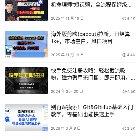
机命理师“短视频，全流程保姆级教
学
2025 年 11 月 19 日
4.4K
海外版剪映(capcut)拉新，日结算
1k+，市场空白，风口项目
2025 年 11 月 19 日
4.4K
快手免费注册攻略：轻松截流吸
粉，磁力聚星无门槛，即开即用，
告别高价买号【内部揭秘】
2024 年 8 月 20 日
4.5K
别再瞎摸索！Git&GitHub基础入门
教学，零基础也能快速上手
2026 年 3 月 9 日
3.3K