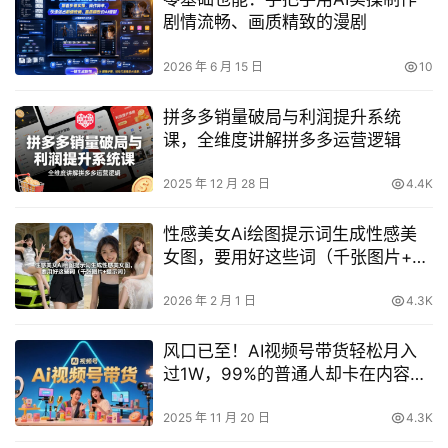
剧情流畅、画质精致的漫剧
2026 年 6 月 15 日
10
拼多多销量破局与利润提升系统
课，全维度讲解拼多多运营逻辑
2025 年 12 月 28 日
4.4K
性感美女Ai绘图提示词生成性感美
女图，要用好这些词（千张图片+提
示词）
2026 年 2 月 1 日
4.3K
风口已至！AI视频号带货轻松月入
过1W，99%的普通人却卡在内容制
作门槛
2025 年 11 月 20 日
4.3K