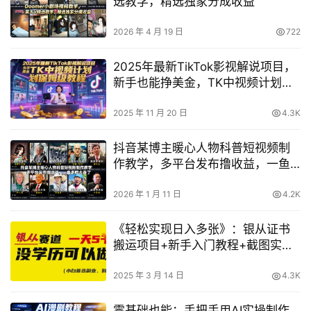
选教学，精选独家分成收益
2026 年 4 月 19 日
722
2025年最新TikTok影视解说项目，
新手也能挣美金，TK中视频计划保
姆级教程
2025 年 11 月 20 日
4.3K
抖音某博主暖心人物科普短视频制
作教学，多平台发布撸收益，一鱼
多吃太香了
2026 年 1 月 11 日
4.2K
《轻松实现日入多张》：银从证书
搬运项目+新手入门教程+截图实操
教学+直接抄答案攻略（附赠银从合
集资源）
2025 年 3 月 14 日
4.3K
零基础也能：手把手用AI实操制作