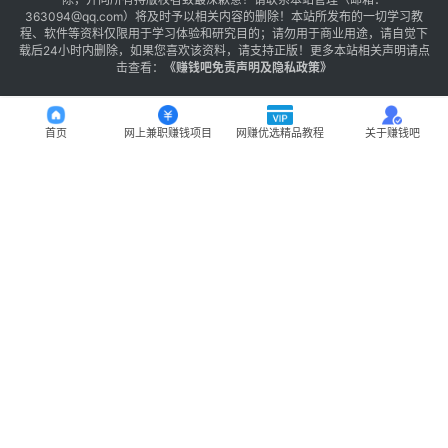
363094@qq.com）将及时予以相关内容的删除！本站所发布的一切学习教
程、软件等资料仅限用于学习体验和研究目的；请勿用于商业用途，请自觉下
载后24小时内删除，如果您喜欢该资料，请支持正版！更多本站相关声明请点
击查看：
《
赚钱吧免责声明及隐私政策
》
首页
网上兼职赚钱项目
网赚优选精品教程
关于赚钱吧