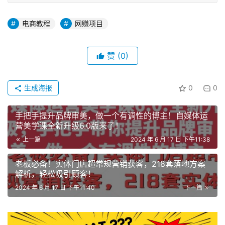
电商教程
网赚项目
赞
(0)
生成海报
0
0
手把手提升品牌审美，做一个有调性的博主！自媒体运
营美学课全新升级6.0版来了！
上一篇
2024 年 6 月 17 日 下午11:38
老板必备！实体门店超常规营销获客，218套落地方案
解析，轻松吸引顾客！
2024 年 6 月 17 日 下午11:40
下一篇