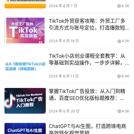
2024 年 8 月 7 日
4.3K
TikTok外贸获客攻略：外贸工厂多
引流方式与账号定位，打造爆款短
视频案例
2024 年 6 月 18 日
4.5K
TikTok小店创业课程全套教学：从
零基础到实战操作，一步步详解，
易懂易学
2024 年 6 月 11 日
4.4K
掌握TikTok广告投放：从入门到精
通，百度SEO优化版标题推荐：
TikTok广告新手入门教程，零基础
快速掌握全流程！
2024 年 6 月 20 日
4.5K
ChatGPT与AI生图，打造跨境电商
高效转化视觉营销