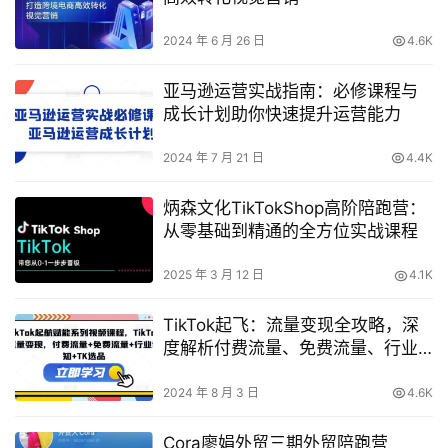
2024 年 6 月 26 日
4.6K
亚马逊运营实战指南：必修课程与
成长计划助你快速提升运营能力
2024 年 7 月 21 日
4.4K
炳森文化TikTokShop高阶陪跑营：
从零基础到精通的全方位实战课程
2025 年 3 月 12 日
4.1K
TikTok起飞：流量变现全攻略，深
度解析付费流量、免费流量、行业
洞察与精选商品选择，打造爆红视
频课程
2024 年 8 月 3 日
4.6K
Cora廖娟外贸三期外贸陪跑营