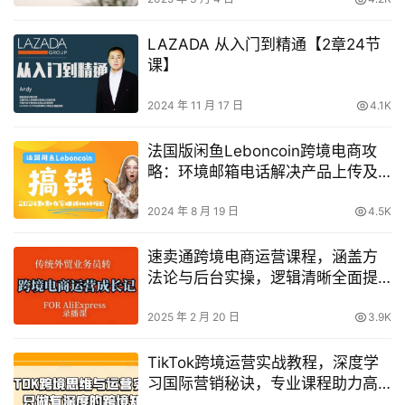
LAZADA 从入门到精通【2章24节
课】
2024 年 11 月 17 日
4.1K
法国版闲鱼Leboncoin跨境电商攻
略：环境邮箱电话解决产品上传及
流量，悄悄赚钱【揭秘】
2024 年 8 月 19 日
4.5K
速卖通跨境电商运营课程，涵盖方
法论与后台实操，逻辑清晰全面提
升
2025 年 2 月 20 日
3.9K
TikTok跨境运营实战教程，深度学
习国际营销秘诀，专业课程助力高
效运营