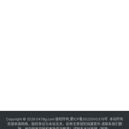
Copyright © 2026 0478g.com 版权所有,蒙ICP备2022000376号 本站所有
资源来源网络，版权争议与本站无关，如有无意侵犯纯属意外,请联系我们删
除，并向所有持版权者致最深歉意！请联系本站管理（邮箱：