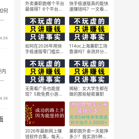
外卖兼职跑哪个平台
快手极速版真的能快
最值得？6个平台实
速赚钱吗？一文看懂
如何
测对比
真相
，
4.0K
如何在2026年用快
114oc上海兼职工场
手极速版零门槛实现
靠谱吗？亲测并分享
日赚50元？5个实操
3个最新上海兼职机
技巧
会
要内
做
无需看广告也能提
揭秘：女大学生都在
现？5款免费小游戏
做的那些秘密兼职
4.3K
实测可到账支付宝
面
2026年最新网上赚
兼职跑外卖一天能挣
钱软件合集，每天免
多少？我实测5种接