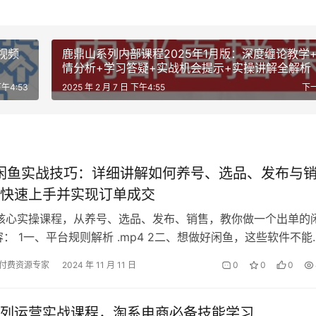
视频
鹿鼎山系列内部课程2025年1月版：深度缠论教学
情分析+学习答疑+实战机会提示+实操讲解全解析
下午4:53
2025 年 2 月 7 日 下午4:55
下
年闲鱼实战技巧：详细讲解如何养号、选品、发布与
快速上手并实现订单成交
鱼核心实操课程，从养号、选品、发布、销售，教你做一个出单的
容： 1一、平台规则解析 .mp4 2二、想做好闲鱼，这些软件不能
3三、做闲鱼这些坑和…
付费资源专家
2024 年 11 月 11 日
0
0
0
列运营实战课程，淘系电商必备技能学习