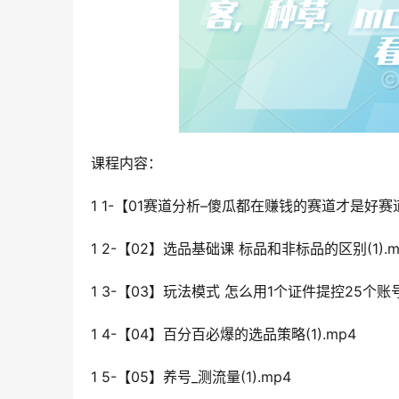
课程内容：
1 1-【01赛道分析–傻瓜都在赚钱的赛道才是好赛道(
1 2-【02】选品基础课 标品和非标品的区别(1).m
1 3-【03】玩法模式 怎么用1个证件提控25个账号带
1 4-【04】百分百必爆的选品策略(1).mp4
1 5-【05】养号_测流量(1).mp4