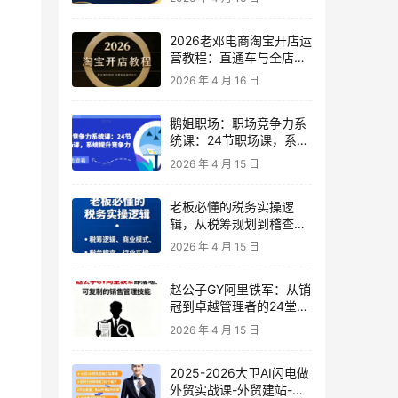
2026老邓电商淘宝开店运
营教程：直通车与全店推
广系统课
2026 年 4 月 16 日
鹅姐职场：职场竞争力系
统课：24节职场课，系统
提升竞争力
2026 年 4 月 15 日
老板必懂的税务实操逻
辑，从税筹规划到稽查应
对，为企业稳健增长保驾
2026 年 4 月 15 日
护航
赵公子GY阿里铁军：从销
冠到卓越管理者的24堂实
战课
2026 年 4 月 15 日
2025-2026大卫AI闪电做
外贸实战课-外贸建站-开