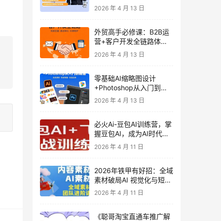
发客户-内容营销-从0到3
2026 年 4 月 13 日
做外贸实战课6-27期
外贸高手必修课：B2B运
营+客户开发全链路体系
课 | 从0到1成为外贸精英
2026 年 4 月 13 日
零基础AI缩略图设计
+Photoshop从入门到精
通 全套教程（含形象照拍
2026 年 4 月 13 日
摄精修）
必火Ai-豆包AI训练营，掌
握豆包AI，成为AI时代的
全能型人才
2026 年 4 月 11 日
2026年铁甲有好招：全域
素材破局AI 视觉化与短剧
营销实战指南——高效增
2026 年 4 月 11 日
长秘籍，系统掌握可落
地、能跑量的内容与投放
《聪哥淘宝直通车推广解
策略