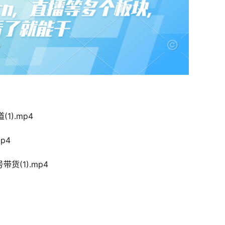
1).mp4
p4
货(1).mp4