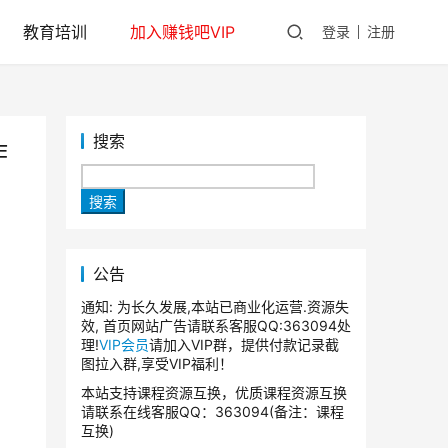
教育培训
加入赚钱吧VIP
登录
注册
搜索
作
搜索
公告
通知: 为长久发展,本站已商业化运营.资源失
效, 首页网站广告请联系客服QQ:363094处
理!
VIP会员
请加入VIP群，提供付款记录截
图拉入群,享受VIP福利！
本站支持课程资源互换，优质课程资源互换
请联系在线客服QQ：363094(备注：课程
互换)