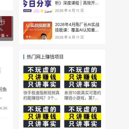
析》深度课程 | 高效开
车、极速投产系统实操课
2026 年 4 月 11 日
+行
2026年4月陈厂长AI实战
技能课：覆盖AI认知重
构、智能体与大模型解
一篇
2026 年 4 月 11 日
析、提示词工程、AI记忆
体系、语料运营及coze平
台智能体搭建全核心内容
热门网上赚钱项目
销
闲鱼
快手极速版刷视频真
亲测10款真实可靠的
的能赚钱吗？3个隐
赚钱小游戏，第7款
藏技巧实测揭秘
最适合通勤路上玩
4.3K