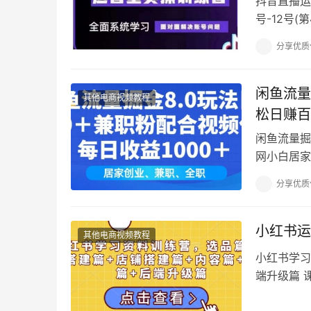
抖音直播运
号-12号
10号-12
分享优质
闲鱼流量
其他电商视频教程
松日赚百
闲鱼流量掘
网小白居家
体喜欢通过
分享优质
小红书运
其他电商视频教程
小红书学习
端升级篇 课
建篇:注意事