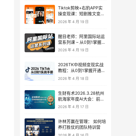
Tiktok剪映+右豹APP实
操变现课：短剧推文变现
全教程来了！
2026 年 4 月 19 日
醒目老师：阿里国际站运
营系列课 – 从0到1掌握平
台运营核心技巧
2026 年 4 月 19 日
2026TK中视频变现实战
教程：从0到1掌握开通、
养号、剪辑到变现，新手
2026 年 4 月 18 日
副业首选
生财有术2026.3.28杭州
航海家年度AI大会：前沿
趋势×落地案例×技能图谱
2026 年 4 月 17 日
许林芳赢在管理： 如何培
养打胜仗的团队特训营
2026 年 4 月 16 日