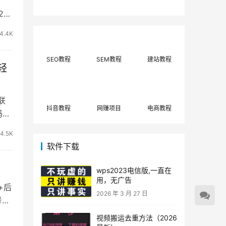
费网上兼职赚钱正规
单策略，选对方法月
2月
平台推荐(每日更
入3000+
新)！
4.4K
SEO教程
SEM教程
建站教程
轻
联
抖音教程
网赚项目
电商教程
妈群
4.5K
软件下载
wps2023电信版,一直在
用，无广告
+后
2026 年 3 月 27 日
号搭
视频搬运去重方法（2026