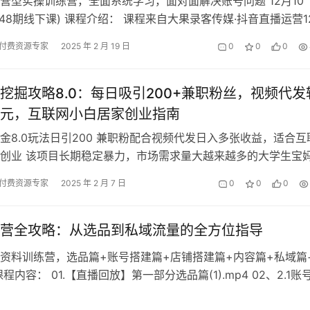
营型实操训练营，全面系统学习，面对面解决账号问题 12月10
(第48期线下课) 课程介绍： 课程来自大果录客传媒·抖音直播运营1
号(第48期线下…
付费资源专家
2025 年 2 月 19 日
0
0
0
挖掘攻略8.0：每日吸引200+兼职粉丝，视频代发
元，互联网小白居家创业指南
金8.0玩法日引200 兼职粉配合视频代发日入多张收益，适合互
创业 该项目长期稳定暴力，市场需求量大越来越多的大学生宝
闲鱼平台来找一个好做的兼职…
付费资源专家
2025 年 2 月 7 日
0
0
0
营全攻略：从选品到私域流量的全方位指导
资料训练营，选品篇+账号搭建篇+店铺搭建篇+内容篇+私域篇
程内容： 01.【直播回放】第一部分选品篇(1).mp4 02、2.1账
项(1)…