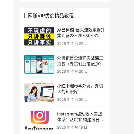
网赚VIP优选精品教程
厚昌柯楠-信息流效果提升
集训营28~29~30~31
期，智能投放·巨量AD/百
2026 年 4 月 22 日
度优化·AI提效指南
外贸销售全流程实战课工
具包（外贸创业笔记_10年
外贸经验）
2026 年 4 月 20 日
小红书湘琴学外贸，外贸
人的知识库
2026 年 4 月 20 日
Instagram被动收入实战
体系：从0到1构建每日盈
利的自动销售漏斗
2026 年 4 月 19 日